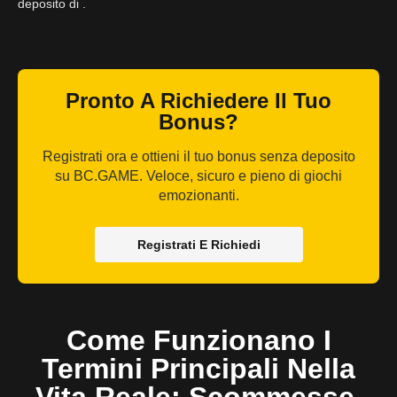
deposito di .
Pronto A Richiedere Il Tuo
Bonus?
Registrati ora e ottieni il tuo bonus senza deposito
su BC.GAME. Veloce, sicuro e pieno di giochi
emozionanti.
Registrati E Richiedi
Come Funzionano I
Termini Principali Nella
Vita Reale: Scommesse,