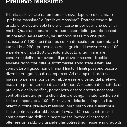
Prelievo Massimo
Il limite sulle vincite da un bonus senza deposito è chiamato
"prelievo massimo" o "prelievo massimo". Potresti essere in
grado di prelevare solo fino a un certo importo, anche se vinci
molto. Qualsiasi denaro extra può essere tolto quando richiedi
un prelievo. Ad esempio, se l'importo massimo che puoi
incassare è 100 e usi il bonus senza deposito per aumentare il
tuo saldo a 260 , potresti essere in grado di incassare solo 100
e perdere gli altri 160 . Questo è dovuto ai termini e alle
condizioni della promozione. Il prelievo massimo di solito
avviene dopo che tutte le scommesse sono state effettuate;
completare il gioco non elimina il limite. I limiti possono essere
diversi per ogni tipo di ricompensa. Ad esempio, il prelievo
massimo per i giri bonus potrebbe essere diverso dal prelievo
massimo per un credito di saldo bonus. A seconda del metodo di
prelievo e della verifica, potrebbero essere ancora necessari
controlli standard prima che il denaro venga inviato, anche se il
limite è impostato a 100 . Per evitare delusioni, imposta il tuo
obiettivo come prelievo massimo. Man mano che ti avvicini al
limite, potresti voler abbassare la volatilità e concentrarti sul
completamento delle tue scommesse invece di cercare di
ottenere un saldo più grande che potresti non essere in grado di