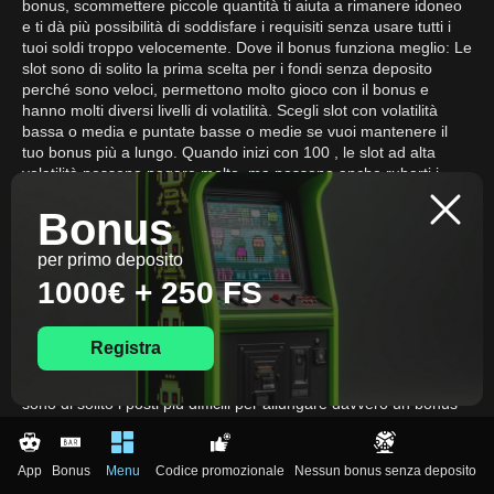
bonus, scommettere piccole quantità ti aiuta a rimanere idoneo
e ti dà più possibilità di soddisfare i requisiti senza usare tutti i
tuoi soldi troppo velocemente. Dove il bonus funziona meglio: Le
slot sono di solito la prima scelta per i fondi senza deposito
perché sono veloci, permettono molto gioco con il bonus e
hanno molti diversi livelli di volatilità. Scegli slot con volatilità
bassa o media e puntate basse o medie se vuoi mantenere il
tuo bonus più a lungo. Quando inizi con 100 , le slot ad alta
volatilità possono pagare molto, ma possono anche rubarti i
soldi molto velocemente. Quando vuoi più controllo sulla
Bonus
dimensione delle tue scommesse e sulla lunghezza delle tue
sessioni, gli Originali BC sono una grande scelta. Molti Originali
hanno puntate minime molto basse, che possono aiutarti a
per primo deposito
ottenere il massimo da un bonus che ti dà solo un certo numero
1000€ + 250 FS
di round. Inoltre, possono essere un modo utile per regolare il
rischio—gioca in sicurezza per mantenere l'equilibrio, o alza le
puntate solo quando ti senti pronto per sessioni più brevi. I
Registra
casinò live possono essere divertenti, ma a causa delle puntate
minime dei tavoli e delle oscillazioni maggiori nelle probabilità,
sono di solito i posti più difficili per allungare davvero un bonus
senza deposito. Se il bonus ti permette di giocare ai giochi live,
cerca tavoli con le puntate minime più basse e stai lontano dalle
scommesse laterali che possono far salire le probabilità e
App
Bonus
Menu
Codice promozionale
Nessun bonus senza deposito
prosciugare rapidamente il tuo saldo. Le slot a bassa e media