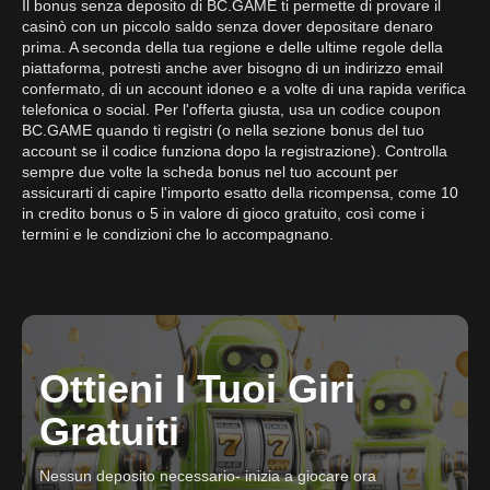
Il bonus senza deposito di BC.GAME ti permette di provare il
casinò con un piccolo saldo senza dover depositare denaro
prima. A seconda della tua regione e delle ultime regole della
piattaforma, potresti anche aver bisogno di un indirizzo email
confermato, di un account idoneo e a volte di una rapida verifica
telefonica o social. Per l'offerta giusta, usa un codice coupon
BC.GAME quando ti registri (o nella sezione bonus del tuo
account se il codice funziona dopo la registrazione). Controlla
sempre due volte la scheda bonus nel tuo account per
assicurarti di capire l'importo esatto della ricompensa, come 10
in credito bonus o 5 in valore di gioco gratuito, così come i
termini e le condizioni che lo accompagnano.
Ottieni I Tuoi Giri
Gratuiti
Nessun deposito necessario- inizia a giocare ora