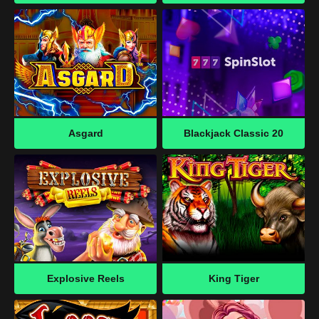
Bonus Di Ricarica
Quando Ricevi I Giri Gratuiti
I Modi Migliori Per Usare Un Bonus Senza Deposito
Sono Nelle Slot, Nei Giochi Del Casinò Live E Nei Giochi
Originali
Asgard
Blackjack Classic 20
Explosive Reels
King Tiger