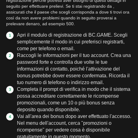
registrazione perché potresti aver bisogno di questi dettagli in
seguito per effettuare prelievi. Se ti stai registrando da ,
assicurati che il paese che scegli corrisponda a dove ti trovi ora
così da non avere problemi quando in seguito proverai a
prelevare denaro, ad esempio 500.
Apri il modulo di registrazione di BC.GAME. Scegli
semplicemente il modo in cui preferisci registrarti,
come per telefono o email.
Raccogli le informazioni per il tuo account. Crea una
password forte e controlla due volte le tue
informazioni di contatto, poiché l'attivazione del
bonus potrebbe dover essere confermata. Ricorda il
tuo numero di telefono o indirizzo email.
Completa il prompt di verifica in modo che il sistema
possa accreditare correttamente le ricompense
promozionali, come un 10 o più bonus senza
deposito quando disponibile.
Vai all'area dei bonus dopo aver effettuato l'accesso.
Nel menu dell'account, cerca "promozioni o
ricompense" per vedere cosa è disponibile
gratuitamente in questo momento.