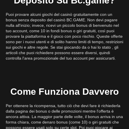
Deposito Su Bc.game?
Puoi provare alcuni giochi del casinò gratuitamente con un
bonus senza deposito del casinò BC.GAME. Non devi pagare
nulla all'inizio; invece, ricevi un piccolo bonus di benvenuto nel
tuo account, come 10 in fondi bonus o giri gratuiti, così puoi
provare la piattaforma e il gioco con poco rischio. Queste offerte
sono per i nuovi utenti e di solito hanno limiti di tempo, restrizioni
sui giochi e altre regole. Se stai giocando da o hai lo stato , gli
articoli che puoi richiedere possono essere diversi, quindi
controlla l'area promozionale del tuo account per assicurarti.
Come Funziona Davvero
Per ottenere la ricompensa, tutto ciò che devi fare è richiederla
dalla pagina dei bonus o delle promozioni mentre l'offerta è
ancora attiva. La maggior parte delle volte, il bonus arriva in una
forma chiara, come denaro bonus (come 10) o giri gratuiti che
possono essere usati solo su certe slot. Poi puoi giocare ai