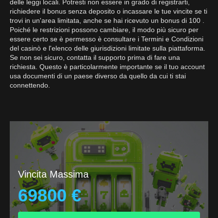
delle leggi locali. Potresti non essere in grado di registrarti,
richiedere il bonus senza deposito o incassare le tue vincite se ti
trovi in un'area limitata, anche se hai ricevuto un bonus di 100 .
Poiché le restrizioni possono cambiare, il modo più sicuro per
essere certo se è permesso è consultare i Termini e Condizioni
del casinò e l'elenco delle giurisdizioni limitate sulla piattaforma.
Se non sei sicuro, contatta il supporto prima di fare una
richiesta. Questo è particolarmente importante se il tuo account
usa documenti di un paese diverso da quello da cui ti stai
connettendo.
Vincita Massima
69800 €