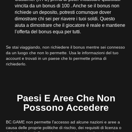
vincita da un bonus di 100 . Anche se il bonus non
richiede un deposito, potresti comunque dover
dimostrare chi sei per riavere i tuoi soldi. Questo
aiuta a dimostrare che il giocatore è reale e mantiene
l'offerta del bonus equa per tutti.
Se stai viaggiando, non richiedere il bonus mentre sei connesso
da un luogo che non lo permette. Usa le informazioni del tuo
account e trovati in un paese che lo permette prima di
richiederlo.
Paesi E Aree Che Non
Possono Accedere
BC.GAME non permette l'accesso ad alcune nazioni e aree a
causa delle proprie politiche di rischio, dei requisiti di licenza o