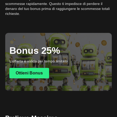
scommesse rapidamente. Questo ti impedisce di perdere il
denaro del tuo bonus prima di raggiungere le scommesse totali
richieste.
Bonus 25%
L'offerta è valida per tempo limitato
Ottieni Bonus