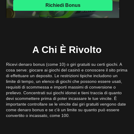
Richiedi Bonus
A Chi È Rivolto
Ricevi denaro bonus (come 10) o giri gratuiti su certi giochi. A
cosa serve: giocare ai giochi del casinò e conoscere il sito prima
di effettuare un deposito. Le restrizioni tipiche includono un
limite di tempo, un elenco di giochi che possono essere usati,
requisiti di scommessa e importi massimi di conversione o
prelievo. Concentrati sui giochi idonei e tieni traccia di quanto
devi scommettere prima di poter incassare le tue vincite. È
importante controllare se le vincite dai giri gratuiti vengono date
come denaro bonus e se c'è un limite su quanto può essere
convertito o incassato, come 100.