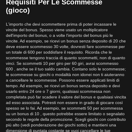
Requisiti Per Le Scommesse
(gioco)
L'importo che devi scommettere prima di poter incassare le
vincite del bonus. Spesso viene usato un moltiplicatore
dell'importo del bonus, o a volte l'importo del bonus più le
vincite. Ad esempio, se ricevi un bonus senza deposito di 20 che
deve essere scommesso 30 volte, dovresti fare scommesse per
un totale di 600 per soddisfare il requisito. Ricorda che le
scommesse tengono traccia di quanto scommetti, non di quanto
vinci. Se scommetti 10 per giro per 60 giri, avrai scommesso
600 , anche se il tuo saldo cambia. Contano solo le scommesse;
le scommesse su giochi o modalità non idonei non ti aiuteranno
a cancellare le scommesse. Possono essere applicati limiti di
tempo. Ad esempio, se ricevi un bonus senza deposito e devi
usarlo entro 24 ore o 7 giorni, qualsiasi scommessa non
completata può far scadere il valore del bonus e qualsiasi vincita
ad esso associata. Potresti non essere in grado di giocare così
spesso se lo fai. Ad esempio, se scommetti 50 per scommessa
su un bonus di 10 , questo potrebbe essere limitato o segnalato
secondo le regole della promozione. Scegli giochi con contributo
più alto (vedi ponderazione dei giochi sotto) e mantieni una
dimensione di puntata costante se vuoi cancellare le tue