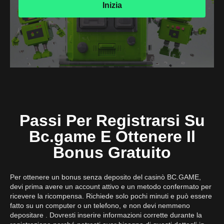
Inizia
Passi Per Registrarsi Su
Bc.game E Ottenere Il
Bonus Gratuito
Per ottenere un bonus senza deposito del casinò BC.GAME,
devi prima avere un account attivo e un metodo confermato per
ricevere la ricompensa. Richiede solo pochi minuti e può essere
fatto su un computer o un telefono, e non devi nemmeno
depositare . Dovresti inserire informazioni corrette durante la