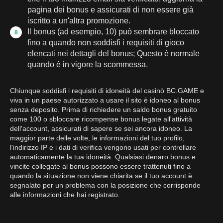
pagina dei bonus e assicurati di non essere già
iscritto a un'altra promozione.
Il bonus (ad esempio, 10) può sembrare bloccato
fino a quando non soddisfi i requisiti di gioco
elencati nei dettagli del bonus; Questo è normale
quando è in vigore la scommessa.
Chiunque soddisfi i requisiti di idoneità del casinò BC.GAME e
viva in un paese autorizzato a usare il sito è idoneo al bonus
senza deposito. Prima di richiedere un saldo bonus gratuito
come 100 o sbloccare ricompense bonus legate all'attività
dell'account, assicurati di sapere se sei ancora idoneo. La
maggior parte delle volte, le informazioni del tuo profilo,
l'indirizzo IP e i dati di verifica vengono usati per controllare
automaticamente la tua idoneità. Qualsiasi denaro bonus e
vincite collegate al bonus possono essere trattenuti fino a
quando la situazione non viene chiarita se il tuo account è
segnalato per un problema con la posizione che corrisponde
alle informazioni che hai registrato.