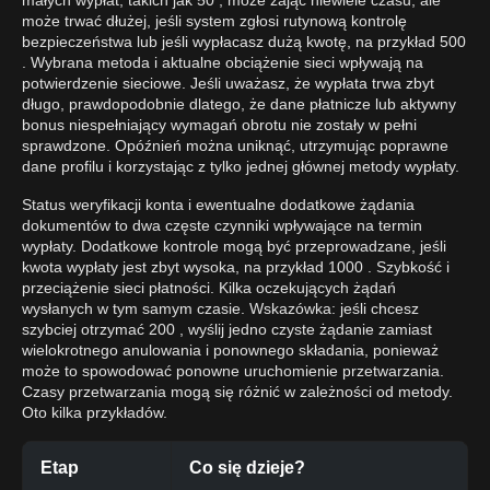
małych wypłat, takich jak 50 , może zająć niewiele czasu, ale
może trwać dłużej, jeśli system zgłosi rutynową kontrolę
bezpieczeństwa lub jeśli wypłacasz dużą kwotę, na przykład 500
. Wybrana metoda i aktualne obciążenie sieci wpływają na
potwierdzenie sieciowe. Jeśli uważasz, że wypłata trwa zbyt
długo, prawdopodobnie dlatego, że dane płatnicze lub aktywny
bonus niespełniający wymagań obrotu nie zostały w pełni
sprawdzone. Opóźnień można uniknąć, utrzymując poprawne
dane profilu i korzystając z tylko jednej głównej metody wypłaty.
Status weryfikacji konta i ewentualne dodatkowe żądania
dokumentów to dwa częste czynniki wpływające na termin
wypłaty. Dodatkowe kontrole mogą być przeprowadzane, jeśli
kwota wypłaty jest zbyt wysoka, na przykład 1000 . Szybkość i
przeciążenie sieci płatności. Kilka oczekujących żądań
wysłanych w tym samym czasie. Wskazówka: jeśli chcesz
szybciej otrzymać 200 , wyślij jedno czyste żądanie zamiast
wielokrotnego anulowania i ponownego składania, ponieważ
może to spowodować ponowne uruchomienie przetwarzania.
Czasy przetwarzania mogą się różnić w zależności od metody.
Oto kilka przykładów.
Etap
Co się dzieje?