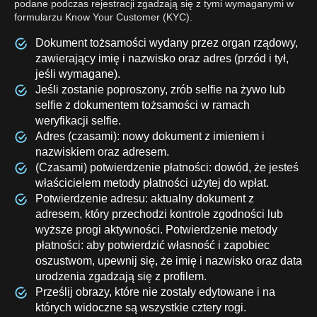
podane podczas rejestracji zgadzają się z tymi wymaganymi w
formularzu Know Your Customer (KYC).
Dokument tożsamości wydany przez organ rządowy,
zawierający imię i nazwisko oraz adres (przód i tył,
jeśli wymagane).
Jeśli zostanie poproszony, zrób selfie na żywo lub
selfie z dokumentem tożsamości w ramach
weryfikacji selfie.
Adres (czasami): nowy dokument z imieniem i
nazwiskiem oraz adresem.
(Czasami) potwierdzenie płatności: dowód, że jesteś
właścicielem metody płatności użytej do wpłat.
Potwierdzenie adresu: aktualny dokument z
adresem, który przechodzi kontrole zgodności lub
wyższe progi aktywności. Potwierdzenie metody
płatności: aby potwierdzić własność i zapobiec
oszustwom, upewnij się, że imię i nazwisko oraz data
urodzenia zgadzają się z profilem.
Prześlij obrazy, które nie zostały edytowane i na
których widoczne są wszystkie cztery rogi.