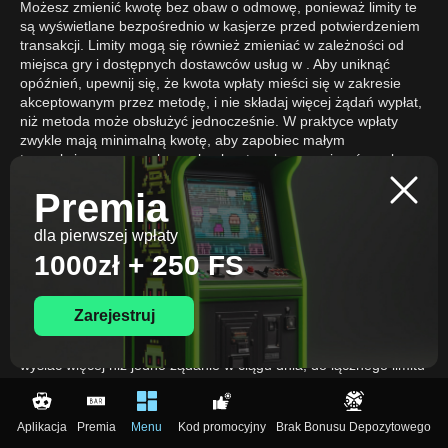
Możesz zmienić kwotę bez obaw o odmowę, ponieważ limity te
są wyświetlane bezpośrednio w kasjerze przed potwierdzeniem
transakcji. Limity mogą się również zmieniać w zależności od
miejsca gry i dostępnych dostawców usług w . Aby uniknąć
opóźnień, upewnij się, że kwota wpłaty mieści się w zakresie
akceptowanym przez metodę, i nie składaj więcej żądań wypłat,
niż metoda może obsłużyć jednocześnie. W praktyce wpłaty
zwykle mają minimalną kwotę, aby zapobiec małym
transakcjom, oraz maksymalną kwotę, aby ograniczyć ryzyko
dostawcy. Najczęściej możesz wpłacić od 10 do 50 tysięcy naira
Premia
za transakcję. Ostateczną decyzję podejmuje jednak kasjer na
podstawie konta i wybranej metody.
dla pierwszej wpłaty
Zwykle istnieje minimalna kwota wymagana do przetworzenia
1000zł + 250 FS
wypłaty oraz maksymalna kwota na żądanie, aby płatności były
przetwarzane szybko. Wypłaty zwykle zaczynają się od 20 i w
zależności od metody oraz poziomu weryfikacji mogą sięgać
Zarejestruj
nawet 100 000 na żądanie. Oprócz limitów na transakcję mogą
obowiązywać limity dzienne lub miesięczne. Na przykład możesz
wysłać więcej niż jedno żądanie w ciągu dnia, do łącznego limitu
200 000, jeśli metoda na to pozwala i status konta na to
zezwala. Limity bonusowe określają, ile bonusu możesz
otrzymać, nawet jeśli wpłacisz więcej.
Aplikacja
Premia
Menu
Kod promocyjny
Brak Bonusu Depozytowego