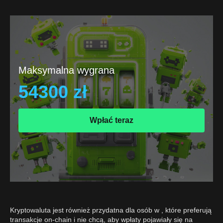
Maksymalna wygrana
54300 zł
Wpłać teraz
Kryptowaluta jest również przydatna dla osób w , które preferują
transakcje on-chain i nie chcą, aby wpłaty pojawiały się na