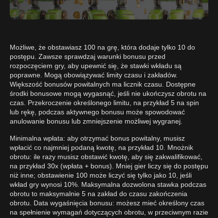
Możliwe, że obstawiasz 100 na grę, która dodaje tylko 10 do
postępu. Zawsze sprawdzaj warunki bonusu przed
rozpoczęciem gry, aby upewnić się, że stawki wkładu są
poprawne. Mogą obowiązywać limity czasu i zakładów.
Większość bonusów powitalnych ma licznik czasu. Dostępne
środki bonusowe mogą wygasnąć, jeśli nie ukończysz obrotu na
czas. Przekroczenie określonego limitu, na przykład 5 na spin
lub rękę, podczas aktywnego bonusu może spowodować
anulowanie bonusu lub zmniejszenie możliwej wygranej.
Minimalna wpłata: aby otrzymać bonus powitalny, musisz
wpłacić co najmniej podaną kwotę, na przykład 10. Mnożnik
obrotu: ile razy musisz obstawić kwotę, aby się zakwalifikować,
na przykład 30x (wpłata + bonus). Mniej gier liczy się do postępu
niż inne; obstawienie 100 może liczyć się tylko jako 10, jeśli
wkład gry wynosi 10%. Maksymalna dozwolona stawka podczas
obrotu to maksymalnie 5 na zakład do czasu zakończenia
obrotu. Data wygaśnięcia bonusu: możesz mieć określony czas
na spełnienie wymagań dotyczących obrotu, w przeciwnym razie