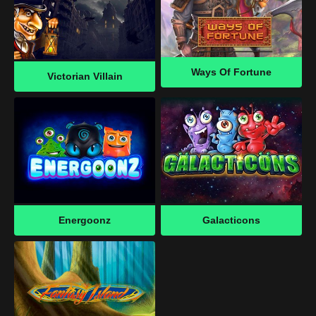
Ways Of Fortune
Victorian Villain
Energoonz
Galacticons