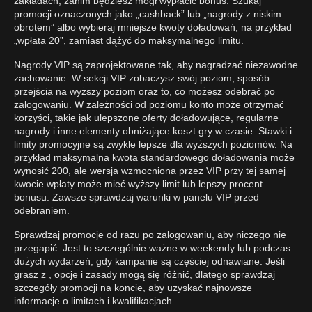
zakładach, zanim będziesz mógł wypłacić bonus. Szukaj
promocji oznaczonych jako „cashback” lub „nagrody z niskim
obrotem” albo wybieraj mniejsze kwoty doładowań, na przykład
„wpłata 20”, zamiast dążyć do maksymalnego limitu.
Nagrody VIP są zaprojektowane tak, aby nagradzać niezawodne
zachowanie. W sekcji VIP zobaczysz swój poziom, sposób
przejścia na wyższy poziom oraz to, co możesz odebrać po
zalogowaniu. W zależności od poziomu konto może otrzymać
korzyści, takie jak ulepszone oferty doładowujące, regularne
nagrody i inne elementy obniżające koszt gry w czasie. Stawki i
limity promocyjne są zwykle lepsze dla wyższych poziomów. Na
przykład maksymalna kwota standardowego doładowania może
wynosić 200, ale wersja wzmocniona przez VIP przy tej samej
kwocie wpłaty może mieć wyższy limit lub lepszy procent
bonusu. Zawsze sprawdzaj warunki w panelu VIP przed
odebraniem.
Sprawdzaj promocje od razu po zalogowaniu, aby niczego nie
przegapić. Jest to szczególnie ważne w weekendy lub podczas
dużych wydarzeń, gdy kampanie są częściej odnawiane. Jeśli
grasz z , opcje i zasady mogą się różnić, dlatego sprawdzaj
szczegóły promocji na koncie, aby uzyskać najnowsze
informacje o limitach i kwalifikacjach.