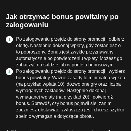
Jak otrzymać bonus powitalny po
zalogowaniu
Po zalogowaniu przejdź do strony promocji i odbierz
ofertę. Następnie dokonaj wpłaty, gdy zostaniesz o
to poproszony. Bonus jest zwykle przyznawany
automatycznie po potwierdzeniu wpłaty. Możesz go
zobaczyć na saldzie lub w portfelu bonusowym.
Po zalogowaniu przejdź do strony promocji i wybierz
bonus powitalny. Ważne zasady to minimalna wpłata
(na przykład wpłata 10), dozwolone gry oraz liczba
wymaganych zakładów. Następnie dokonaj
wymaganej wpłaty (na przykład 20) i potwierdź
bonus. Sprawdź, czy bonus pojawił się, zanim
zaczniesz obstawiać, zwłaszcza jeśli chcesz szybko
spełnić wymagania dotyczące obrotu.