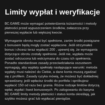
Limity wypłat i weryfikacje
BC.GAME może wymagać potwierdzenia tożsamości i metody
płatności przed wypuszczeniem środków, zwłaszcza przy
pierwszej wypłacie lub większej kwocie.
Wymaganie obrotu musi być spełnione, zanim środki powiązane
z bonusem będą mogły zostać wypłacone. Jeśli otrzymałeś
bonus i chcesz teraz wypłacić 200 , upewnij się, że wymagania
dotyczące obrotu zostały spełnione. Jeśli nie, wypłata może
zostać odrzucona lub wstrzymana do czasu ich spełnienia.
Ponadto standardowe zasady przeciwdziałania oszustwom
wymagają, aby wypłaty spełniały następujące warunki: metoda
wypłaty musi należeć do Ciebie, a dane konta muszą zgadzać
się z profilem. Zasady ryzyka mówią, że możesz być dokładniej
sprawdzany, jeśli wpłacisz środki do portfela i spróbujesz
wypłacić 150 od razu bez grania. Różne rodzaje limitów dotyczą
wpłat, wypłat i kwot bonusowych. Po zalogowaniu do kasyna
BC.GAME limity metody płatności i status konta określają, jak
szybko możesz grać lub wypłacać pieniądze.