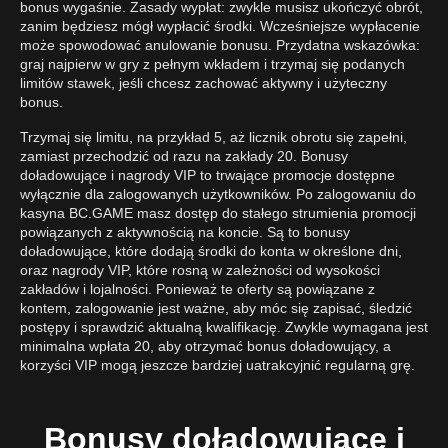
bonus wygaśnie. Zasady wypłat: zwykle musisz ukończyć obrót,
zanim będziesz mógł wypłacić środki. Wcześniejsze wypłacenie
może spowodować anulowanie bonusu. Przydatna wskazówka:
graj najpierw w gry z pełnym wkładem i trzymaj się podanych
limitów stawek, jeśli chcesz zachować aktywny i użyteczny
bonus.
Trzymaj się limitu, na przykład 5, aż licznik obrotu się zapełni,
zamiast przechodzić od razu na zakłady 20. Bonusy
doładowujące i nagrody VIP to trwające promocje dostępne
wyłącznie dla zalogowanych użytkowników. Po zalogowaniu do
kasyna BC.GAME masz dostęp do stałego strumienia promocji
powiązanych z aktywnością na koncie. Są to bonusy
doładowujące, które dodają środki do konta w określone dni,
oraz nagrody VIP, które rosną w zależności od wysokości
zakładów i lojalności. Ponieważ te oferty są powiązane z
kontem, zalogowanie jest ważne, aby móc się zapisać, śledzić
postępy i sprawdzić aktualną kwalifikację. Zwykle wymagana jest
minimalna wpłata 20, aby otrzymać bonus doładowujący, a
korzyści VIP mogą jeszcze bardziej uatrakcyjnić regularną grę.
Bonusy doładowujące i