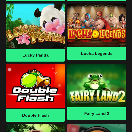
Lucha Legends
Lucky Panda
Fairy Land 2
Double Flash