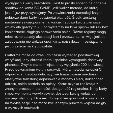
wyciągach z karty kredytowej. Jest to prosty sposób na dodanie
środków do konta BC.GAME, jeśli wolisz metodę, do której
jesteś już przyzwyczajony. Po zatwierdzeniu transakcji kasjer
pobierze dane karty i potwierdzi płatność. Środki zostaną
następnie zaksięgowane na koncie. Typowa kwota pierwszej
wpłaty dla graczy to 25, co wystarczy na kilka spinów lub rąk bez
konieczności ciągłego sprawdzania salda. Różne regiony mogą
mieć różne zasady akceptacji kart i przetwarzania, więc jeśli po
zalogowaniu nie widzisz opcji karty, najszybszym rozwiązaniem
jest przejście na kryptowalutę.
Platforma może od czasu do czasu wymagać podstawowej
weryfikacji, aby chronić konto i spełniać wymagania dostawcy
płatności. Zwykle ma to miejsce przy wysyłaniu 200 lub więcej.
Przed dokonaniem wpłaty sprawdź, która metoda najlepiej Ci
odpowiada: Kryptowaluta: szybkie finansowanie on-chain i
elastyczne transfery; dopasowanie monety i sieci, dokładność
adresu, saldo portfela na opłaty; Karta: szybka realizacja z
znanym procesem płatności; dostępność regionalna, limity karty
i możliwe monity weryfikacyjne; dostosuj kwotę wpłaty do
swojego stylu gry. Dziesięć do pięćdziesięciu zwykle wystarcza
na zwykłą sesję. Sto może być lepszym punktem wyjścia do gry
o wyższych stawkach.