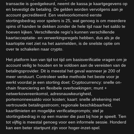
transactie is goedgekeurd, neemt de kassa je kaartgegevens op
en bevestigt de betaling. De gelden worden vervolgens aan je
account gecrediteerd. Een veelvoorkomend eerste
stortingsbedrag voor spelers is 25, wat genoeg is om meerdere
spins of handen te dekken zonder de hele tijd naar het saldo te
hoeven kijken. Verschillende regio's kunnen verschillende
kaartacceptatie- en verwerkingsregels hebben, dus als je de
kaartoptie niet ziet na het aanmelden, is de snelste optie om
over te schakelen naar crypto.
Het platform kan van tijd tot tijd om basisverificatie vragen om je
account veilig te houden en te voldoen aan de vereisten van de
betalingsprovider. Dit is meestal het geval wanneer je 200 of
meer verstuurt. Controleer welke methode het beste voor je
werkt voordat je een storting doet: Cryptocurrency: snelle on-
chain financiering en flexibele overboekingen; munt +
netwerkovereenkomst, adresnauwkeurigheid,
portemonneesaldo voor kosten; kaart: snelle afrekening met
vertrouwde betalingsstroom; regionale beschikbaarheid,
kaartlimieten en mogelijke verificatieprompts; stel je
stortingsbedrag in op een manier die past bij hoe je speelt. Tien
tot vijftig is meestal genoeg voor een informele sessie. Honderd
kan een beter startpunt zijn voor hoger-inzet-spel.