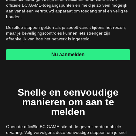
officiële BC.GAME-toegangspunten en meld je zo veel mogelijk
aan vanaf een vertrouwd apparaat om toegang snel en veilig te
houden.
Dezelfde stappen gelden als je speelt vanuit tijdens het reizen,
maar je beveiligingscontroles kunnen iets strenger zijn
afhankelijk van hoe het netwerk is ingesteld.
Nu aanmelden
Snelle en eenvoudige
manieren om aan te
melden
Open de officiële BC.GAME-site of de geverifieerde mobiele
ervaring. Volg vervolgens deze eenvoudige stappen om je snel