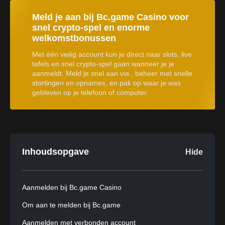
Meld je aan bij Bc.game Casino voor
snel crypto-spel en enorme
welkomstbonussen
Met één veilig account kun je direct naar slots, live
tafels en snel crypto-spel gaan wanneer je je
aanmeldt. Meld je snel aan via , beheer met snelle
stortingen en opnames, en pak op waar je was
gebleven op je telefoon of computer.
Inhoudsopgave
Hide
Aanmelden bij Bc.game Casino
Om aan te melden bij Bc.game
Aanmelden met verbonden account