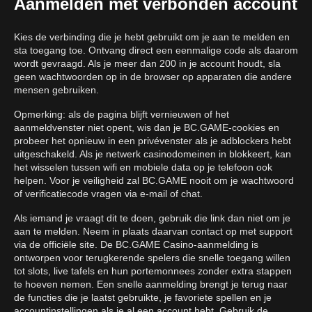
Aanmelden met verbonden account
Kies de verbinding die je hebt gebruikt om je aan te melden en
sta toegang toe. Ontvang direct een eenmalige code als daarom
wordt gevraagd. Als je meer dan 200 in je account houdt, sla
geen wachtwoorden op in de browser op apparaten die andere
mensen gebruiken.
Opmerking: als de pagina blijft vernieuwen of het
aanmeldvenster niet opent, wis dan je BC.GAME-cookies en
probeer het opnieuw in een privévenster als je adblockers hebt
uitgeschakeld. Als je netwerk casinodomeinen in blokkeert, kan
het wisselen tussen wifi en mobiele data op je telefoon ook
helpen. Voor je veiligheid zal BC.GAME nooit om je wachtwoord
of verificatiecode vragen via e-mail of chat.
Als iemand je vraagt dit te doen, gebruik die link dan niet om je
aan te melden. Neem in plaats daarvan contact op met support
via de officiële site. De BC.GAME Casino-aanmelding is
ontworpen voor terugkerende spelers die snelle toegang willen
tot slots, live tafels en hun portemonnees zonder extra stappen
te hoeven nemen. Een snelle aanmelding brengt je terug naar
de functies die je laatst gebruikte, je favoriete spellen en je
accountinstellingen als je al een account hebt. Gebruik de