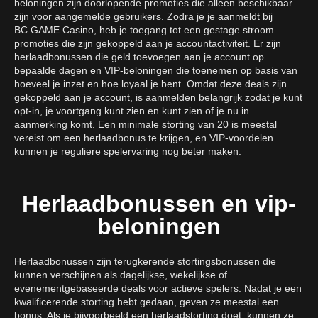
beloningen zijn doorlopende promoties die alleen beschikbaar
zijn voor aangemelde gebruikers. Zodra je je aanmeldt bij
BC.GAME Casino, heb je toegang tot een gestage stroom
promoties die zijn gekoppeld aan je accountactiviteit. Er zijn
herlaadbonussen die geld toevoegen aan je account op
bepaalde dagen en VIP-beloningen die toenemen op basis van
hoeveel je inzet en hoe loyaal je bent. Omdat deze deals zijn
gekoppeld aan je account, is aanmelden belangrijk zodat je kunt
opt-in, je voortgang kunt zien en kunt zien of je nu in
aanmerking komt. Een minimale storting van 20 is meestal
vereist om een herlaadbonus te krijgen, en VIP-voordelen
kunnen je reguliere spelervaring nog beter maken.
Herlaadbonussen en vip-
beloningen
Herlaadbonussen zijn terugkerende stortingsbonussen die
kunnen verschijnen als dagelijkse, wekelijkse of
evenementgebaseerde deals voor actieve spelers. Nadat je een
kwalificerende storting hebt gedaan, geven ze meestal een
bonus. Als je bijvoorbeeld een herlaadstorting doet, kunnen ze