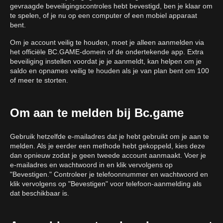
gevraagde beveiligingscontroles hebt bevestigd, ben je klaar om
te spelen, of je nu op een computer of een mobiel apparaat
bent.
Om je account veilig te houden, moet je alleen aanmelden via
het officiële BC.GAME-domein of de ondertekende app. Extra
beveiliging instellen voordat je je aanmeldt, kan helpen om je
saldo en opnames veilig te houden als je van plan bent om 100
of meer te storten.
Om aan te melden bij Bc.game
Gebruik hetzelfde e-mailadres dat je hebt gebruikt om je aan te
melden. Als je eerder een methode hebt gekoppeld, kies deze
dan opnieuw zodat je geen tweede account aanmaakt. Voer je
e-mailadres en wachtwoord in en klik vervolgens op
"Bevestigen." Controleer je telefoonnummer en wachtwoord en
klik vervolgens op "Bevestigen" voor telefoon-aanmelding als
dat beschikbaar is.