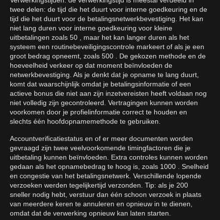
Verwerkingstijden: de verwerkingstijd is meestal verdeeld in
twee delen: de tijd die het duurt voor interne goedkeuring en de
tijd die het duurt voor de betalingsnetwerkbevestiging. Het kan
niet lang duren voor interne goedkeuring voor kleine
uitbetalingen zoals 50 , maar het kan langer duren als het
systeem een routinebeveiligingscontrole markeert of als je een
groot bedrag opneemt, zoals 500 . De gekozen methode en de
hoeveelheid verkeer op dat moment beïnvloeden de
netwerkbevestiging. Als je denkt dat je opname te lang duurt,
komt dat waarschijnlijk omdat je betalingsinformatie of een
actieve bonus die niet aan zijn inzetvereisten heeft voldaan nog
niet volledig zijn gecontroleerd. Vertragingen kunnen worden
voorkomen door je profielinformatie correct te houden en
slechts één hoofdopnamemethode te gebruiken.
Accountverificatiestatus en of er meer documenten worden
gevraagd zijn twee veelvoorkomende timingfactoren die je
uitbetaling kunnen beïnvloeden. Extra controles kunnen worden
gedaan als het opnamebedrag te hoog is, zoals 1000 . Snelheid
en congestie van het betalingsnetwerk. Verschillende lopende
verzoeken werden tegelijkertijd verzonden. Tip: als je 200
sneller nodig hebt, verstuur dan één schoon verzoek in plaats
van meerdere keren te annuleren en opnieuw in te dienen,
omdat dat de verwerking opnieuw kan laten starten.