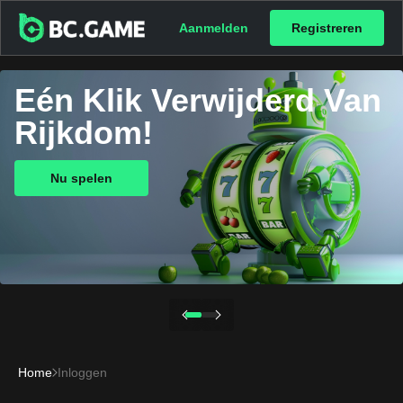
Aanmelden
Registreren
Eén Klik Verwijderd Van
Rijkdom!
Nu spelen
Home
Inloggen