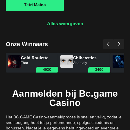
Tetri Maina
Alles weergeven
Onze Winnaars
Gold Roulette
Chibeasties
Go
Thor
Anomaly
Cl
403€
340€
Aanmelden bij Bc.game
Casino
Het BC.GAME Casino-aanmeldproces is snel en veilig, zodat je
snel toegang hebt tot je portemonnee, spelgeschiedenis en
bonussen. Nadat je je gegevens hebt ingevoerd en eventuele