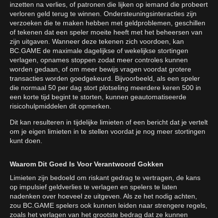
inzetten na verlies, of patronen die lijken op iemand die probeert
verloren geld terug te winnen. Ondersteuningsinteracties zijn
verzoeken die te maken hebben met geldproblemen, geschillen
of tekenen dat een speler moeite heeft met het beheersen van
zijn uitgaven. Wanneer deze tekenen zich voordoen, kan
BC.GAME de maximale dagelijkse of wekelijkse stortingen
verlagen, opnames stoppen zodat meer controles kunnen
worden gedaan, of om meer bewijs vragen voordat grotere
transacties worden goedgekeurd. Bijvoorbeeld, als een speler
die normaal 50 per dag stort plotseling meerdere keren 500 in
een korte tijd begint te storten, kunnen geautomatiseerde
risicohulpmiddelen dit opmerken.
Dit kan resulteren in tijdelijke limieten of een bericht dat je vertelt
om je eigen limieten in te stellen voordat je nog meer stortingen
kunt doen.
Waarom Dit Goed Is Voor Verantwoord Gokken
Limieten zijn bedoeld om riskant gedrag te vertragen, de kans
op impulsief geldverlies te verlagen en spelers te laten
nadenken over hoeveel ze uitgeven. Als ze het nodig achten,
zou BC.GAME spelers ook kunnen leiden naar strengere regels,
zoals het verlagen van het grootste bedrag dat ze kunnen