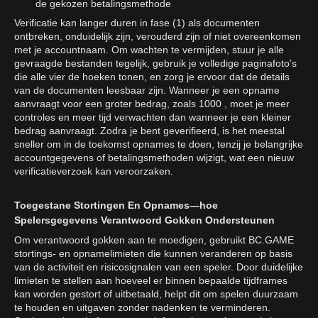
de gekozen betalingsmethode
Verificatie kan langer duren in fase (1) als documenten
ontbreken, onduidelijk zijn, verouderd zijn of niet overeenkomen
met je accountnaam. Om wachten te vermijden, stuur je alle
gevraagde bestanden tegelijk, gebruik je volledige paginafoto's
die alle vier de hoeken tonen, en zorg je ervoor dat de details
van de documenten leesbaar zijn. Wanneer je een opname
aanvraagt voor een groter bedrag, zoals 1000 , moet je meer
controles en meer tijd verwachten dan wanneer je een kleiner
bedrag aanvraagt. Zodra je bent geverifieerd, is het meestal
sneller om in de toekomst opnames te doen, tenzij je belangrijke
accountgegevens of betalingsmethoden wijzigt, wat een nieuw
verificatieverzoek kan veroorzaken.
Toegestane Stortingen En Opnames—hoe
Spelersgegevens Verantwoord Gokken Ondersteunen
Om verantwoord gokken aan te moedigen, gebruikt BC.GAME
stortings- en opnamelimieten die kunnen veranderen op basis
van de activiteit en risicosignalen van een speler. Door duidelijke
limieten te stellen aan hoeveel er binnen bepaalde tijdframes
kan worden gestort of uitbetaald, helpt dit om spelen duurzaam
te houden en uitgaven zonder nadenken te verminderen.