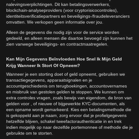
nalevingsverplichtingen. Dit kan betalingsverwerkers,
blockchain-analyseproviders (voor cryptorisicocontroles),
identiteitsverificatiepartners en beveiligings-/fraudeleveranciers
omvatten. We verkopen geen informatie over jou.
Alleen de gegevens die nodig zijn voor de service worden
gedeeld, en alleen mensen die daartoe bevoegd zijn kunnen het
zien vanwege beveiligings- en contractmaatregelen.
Kan Mijn Gegevens Beïnvloeden Hoe Snel Ik Mijn Geld
Krijg Wanneer Ik Stort Of Opneem?
Wanneer je een storting doet of geld opneemt, gebruiken we
transactiegegevens, apparaatsignalen en je
accountgeschiedenis om terugboekingen, accountovernames
en misbruik van gestolen gelden te stoppen. We kunnen om
extra controles vragen, zoals bewijs van eigendom, de bron van
gelden voor , of nieuwe of bijgewerkte KYC-documenten, als
een opname wordt gemarkeerd. Kies een betalingsmethode die
is gekoppeld aan je naam, zorg ervoor dat je profielgegevens
hetzelfde blijven, schakel tweefactorauthenticatie in en trek
indien mogelijk op naar dezelfde portemonnee of methode die je
gebruikte om te storten.