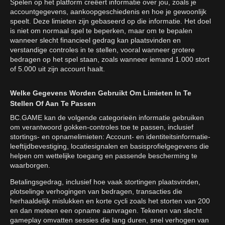
Spelen op het platform creëert informatie over jou, zoals je
accountgegevens, aankoopgeschiedenis en hoe je gewoonlijk
speelt. Deze limieten zijn gebaseerd op die informatie. Het doel
is niet om normaal spel te beperken, maar om te bepalen
wanneer slecht financieel gedrag kan plaatsvinden en
verstandige controles in te stellen, vooral wanneer grotere
bedragen op het spel staan, zoals wanneer iemand 1.000 stort
of 5.000 uit zijn account haalt.
Welke Gegevens Worden Gebruikt Om Limieten In Te
Stellen Of Aan Te Passen
BC.GAME kan de volgende categorieën informatie gebruiken
om verantwoord gokken-controles toe te passen, inclusief
stortings- en opnamelimieten: Account- en identiteitsinformatie-
leeftijdbevestiging, locatiesignalen en basisprofielgegevens die
helpen om wettelijke toegang en passende bescherming te
waarborgen.
Betalingsgedrag, inclusief hoe vaak stortingen plaatsvinden,
plotselinge verhogingen van bedragen, transacties die
herhaaldelijk mislukken en korte cycli zoals het storten van 200
en dan meteen een opname aanvragen. Tekenen van slecht
gameplay omvatten sessies die lang duren, snel verhogen van