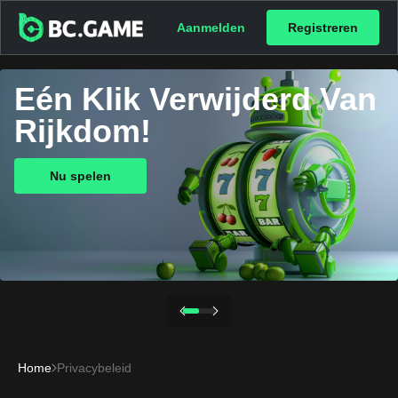
Aanmelden
Registreren
Eén Klik Verwijderd Van
Rijkdom!
Nu spelen
Home
Privacybeleid