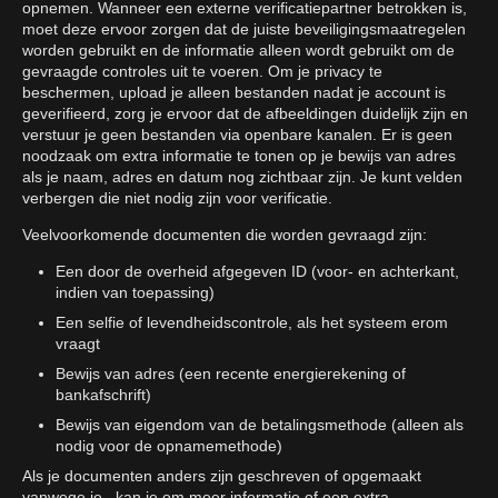
opnemen. Wanneer een externe verificatiepartner betrokken is,
moet deze ervoor zorgen dat de juiste beveiligingsmaatregelen
worden gebruikt en de informatie alleen wordt gebruikt om de
gevraagde controles uit te voeren. Om je privacy te
beschermen, upload je alleen bestanden nadat je account is
geverifieerd, zorg je ervoor dat de afbeeldingen duidelijk zijn en
verstuur je geen bestanden via openbare kanalen. Er is geen
noodzaak om extra informatie te tonen op je bewijs van adres
als je naam, adres en datum nog zichtbaar zijn. Je kunt velden
verbergen die niet nodig zijn voor verificatie.
Veelvoorkomende documenten die worden gevraagd zijn:
Een door de overheid afgegeven ID (voor- en achterkant,
indien van toepassing)
Een selfie of levendheidscontrole, als het systeem erom
vraagt
Bewijs van adres (een recente energierekening of
bankafschrift)
Bewijs van eigendom van de betalingsmethode (alleen als
nodig voor de opnamemethode)
Als je documenten anders zijn geschreven of opgemaakt
vanwege je , kan je om meer informatie of een extra