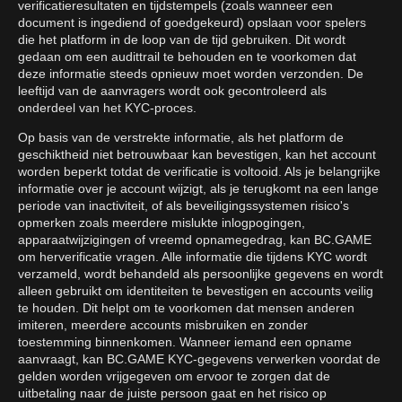
verificatieresultaten en tijdstempels (zoals wanneer een
document is ingediend of goedgekeurd) opslaan voor spelers
die het platform in de loop van de tijd gebruiken. Dit wordt
gedaan om een audittrail te behouden en te voorkomen dat
deze informatie steeds opnieuw moet worden verzonden. De
leeftijd van de aanvragers wordt ook gecontroleerd als
onderdeel van het KYC-proces.
Op basis van de verstrekte informatie, als het platform de
geschiktheid niet betrouwbaar kan bevestigen, kan het account
worden beperkt totdat de verificatie is voltooid. Als je belangrijke
informatie over je account wijzigt, als je terugkomt na een lange
periode van inactiviteit, of als beveiligingssystemen risico's
opmerken zoals meerdere mislukte inlogpogingen,
apparaatwijzigingen of vreemd opnamegedrag, kan BC.GAME
om herverificatie vragen. Alle informatie die tijdens KYC wordt
verzameld, wordt behandeld als persoonlijke gegevens en wordt
alleen gebruikt om identiteiten te bevestigen en accounts veilig
te houden. Dit helpt om te voorkomen dat mensen anderen
imiteren, meerdere accounts misbruiken en zonder
toestemming binnenkomen. Wanneer iemand een opname
aanvraagt, kan BC.GAME KYC-gegevens verwerken voordat de
gelden worden vrijgegeven om ervoor te zorgen dat de
uitbetaling naar de juiste persoon gaat en het risico op