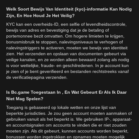
Welk Soort Bewijs Van Identiteit (kyc)-informatie Kan Nodig
Zijn, En Hoe Houd Je Het Veilig?
KYC kan een overheids-ID, een selfie of levendheidscontrole,
bewijs van adres en bevestiging dat je de betaling of
portemonnee bezit omvatten. Om hogere limieten te krijgen,
bonusmisbruik te stoppen, nalevingsniveaus te verhogen of
nalevingstriggers te activeren, moeten we bewijs van identiteit
zien. Het verzenden en opslaan van documenten gebeurt via
veilige kanalen, en ze worden alleen bewaard zolang als nodig
is voor wettelijke, fraude- en geschilredenen. In je account kun
je zien of je bent geverifieerd en bestanden rechtstreeks vanaf
de verificatiepagina verzenden.
Is Bc.game Toegestaan In , En Wat Gebeurt Er Als Ik Daar
Niet Mag Spelen?
Toegang is gebaseerd op lokale wetten en onze lijst van
beperkte jurisdicties. Je zou geen account moeten aanmaken of
gebruiken vanuit als het beperkt is. We gebruiken IP-, apparaat-
en accountsignalen om accounts te vinden die er niet zouden
moeten zijn. Als dit gebeurt, kunnen accounts worden beperkt,
bonussen worden ingetrokken en opnames moeten mogelijk