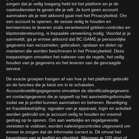
zorgen dat je veilig toegang hebt tot het platform en je de
casinodiensten te geven die je wilt. Je kunt geen account
aanmaken als je niet akkoord gaat met het Privacybeleid. Om
een account te openen, de sessie veilig te houden en
kernservices te leveren zoals verantwoord gokken-controles en
klantondersteuning, is bepaalde verwerking nodig. Voordat je je
aanmeldt, ga je ermee akkoord dat BC.GAME je persoonlijke
gegevens kan verzamelen, gebruiken, opslaan en delen op
manieren die worden beschreven in het Privacybeleid. Deze
toepassingen omvatten het naleven van de regels, het veilig
houden van je gegevens en het leveren van de gevraagde
service.
De exacte groepen hangen af van hoe je het platform gebruikt
en de functies die je kiest om in te schakelen.
Accountinstellingsgegevens omvatten de identificatiegegevens
en contactgegevens die je opgeeft op het aanmeldingsformulier
zodat we je profiel kunnen aanmaken en beheren. Beveiliging
en fraudebestrijding: signalen van je apparaat, login en activiteit
worden gebruikt om je account veilig te houden en vreemd
gedrag op te sporen. Om aan wettelijke en regelgevende
vereisten te voldoen, worden nalevingscontroles uitgevoerd om
ervoor te zorgen dat de informatie correct is. Dit omvat het
bevestigen van je leeftijd en identiteit. Wanneer je 100 stort of