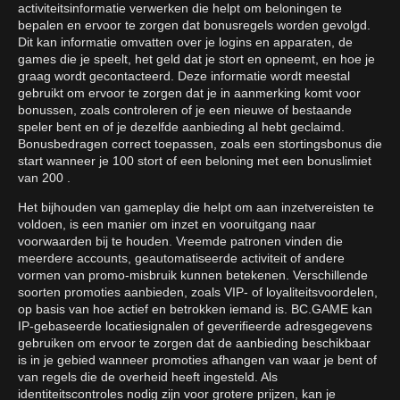
activiteitsinformatie verwerken die helpt om beloningen te
bepalen en ervoor te zorgen dat bonusregels worden gevolgd.
Dit kan informatie omvatten over je logins en apparaten, de
games die je speelt, het geld dat je stort en opneemt, en hoe je
graag wordt gecontacteerd. Deze informatie wordt meestal
gebruikt om ervoor te zorgen dat je in aanmerking komt voor
bonussen, zoals controleren of je een nieuwe of bestaande
speler bent en of je dezelfde aanbieding al hebt geclaimd.
Bonusbedragen correct toepassen, zoals een stortingsbonus die
start wanneer je 100 stort of een beloning met een bonuslimiet
van 200 .
Het bijhouden van gameplay die helpt om aan inzetvereisten te
voldoen, is een manier om inzet en vooruitgang naar
voorwaarden bij te houden. Vreemde patronen vinden die
meerdere accounts, geautomatiseerde activiteit of andere
vormen van promo-misbruik kunnen betekenen. Verschillende
soorten promoties aanbieden, zoals VIP- of loyaliteitsvoordelen,
op basis van hoe actief en betrokken iemand is. BC.GAME kan
IP-gebaseerde locatiesignalen of geverifieerde adresgegevens
gebruiken om ervoor te zorgen dat de aanbieding beschikbaar
is in je gebied wanneer promoties afhangen van waar je bent of
van regels die de overheid heeft ingesteld. Als
identiteitscontroles nodig zijn voor grotere prijzen, kan je