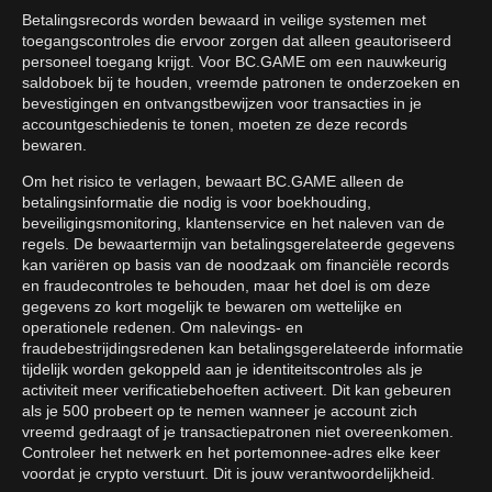
Betalingsrecords worden bewaard in veilige systemen met
toegangscontroles die ervoor zorgen dat alleen geautoriseerd
personeel toegang krijgt. Voor BC.GAME om een nauwkeurig
saldoboek bij te houden, vreemde patronen te onderzoeken en
bevestigingen en ontvangstbewijzen voor transacties in je
accountgeschiedenis te tonen, moeten ze deze records
bewaren.
Om het risico te verlagen, bewaart BC.GAME alleen de
betalingsinformatie die nodig is voor boekhouding,
beveiligingsmonitoring, klantenservice en het naleven van de
regels. De bewaartermijn van betalingsgerelateerde gegevens
kan variëren op basis van de noodzaak om financiële records
en fraudecontroles te behouden, maar het doel is om deze
gegevens zo kort mogelijk te bewaren om wettelijke en
operationele redenen. Om nalevings- en
fraudebestrijdingsredenen kan betalingsgerelateerde informatie
tijdelijk worden gekoppeld aan je identiteitscontroles als je
activiteit meer verificatiebehoeften activeert. Dit kan gebeuren
als je 500 probeert op te nemen wanneer je account zich
vreemd gedraagt of je transactiepatronen niet overeenkomen.
Controleer het netwerk en het portemonnee-adres elke keer
voordat je crypto verstuurt. Dit is jouw verantwoordelijkheid.