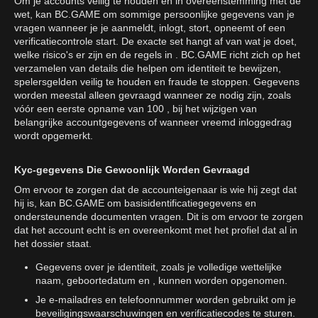
Om je accounts veilig te houden en in overeenstemming met de
wet, kan BC.GAME om sommige persoonlijke gegevens van je
vragen wanneer je je aanmeldt, inlogt, stort, opneemt of een
verificatiecontrole start. De exacte set hangt af van wat je doet,
welke risico's er zijn en de regels in . BC.GAME richt zich op het
verzamelen van details die helpen om identiteit te bewijzen,
spelersgelden veilig te houden en fraude te stoppen. Gegevens
worden meestal alleen gevraagd wanneer ze nodig zijn, zoals
vóór een eerste opname van 100 , bij het wijzigen van
belangrijke accountgegevens of wanneer vreemd inloggedrag
wordt opgemerkt.
Kyc-gegevens Die Gewoonlijk Worden Gevraagd
Om ervoor te zorgen dat de accounteigenaar is wie hij zegt dat
hij is, kan BC.GAME om basisidentificatiegegevens en
ondersteunende documenten vragen. Dit is om ervoor te zorgen
dat het account echt is en overeenkomt met het profiel dat al in
het dossier staat.
Gegevens over je identiteit, zoals je volledige wettelijke
naam, geboortedatum en , kunnen worden opgenomen.
Je e-mailadres en telefoonnummer worden gebruikt om je
beveiligingswaarschuwingen en verificatiecodes te sturen.