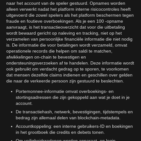
naar het account van de speler gestuurd. Opnames worden
alleen verwerkt nadat het platform interne risicocontroles heeft
uitgevoerd die zowel spelers als het platform beschermen tegen
fraude en foutieve overboekingen. Als je een 100 -opname
aanvraagt, is het transactieoverzicht dat voor die uitbetaling
wordt bewaard gericht op naleving en tracking, niet op het
verzamelen van persoonlijke financiële informatie die niet nodig
is. De informatie die voor betalingen wordt verzameld, omvat
operationele records die helpen om saldi te matchen,
afwikkelingen on-chain te bevestigen en
ondersteuningsverzoeken af te handelen. Deze informatie wordt
ook gebruikt om verdacht gedrag op te sporen, te voorkomen
dat mensen dezelfde claims indienen en geschillen over gelden
die naar de verkeerde persoon zijn gestuurd te beslechten.
Portemonnee-informatie omvat overboekings- en
stortingsadressen die zijn gekoppeld aan wat je doet in je
account.
De transactiehash, netwerk, bevestigingen, tijdstempels en
bedrag zijn allemaal delen van blockchain-metadata.
Accountkoppeling: een interne gebruikers-ID en boekingen
in het grootboek die credits en debets tonen.
Om veiligheidsredenen worden apparaat- en login-