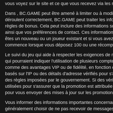
vous voyez sur le site et ce que vous recevez via les n
Dans , BC.GAME peut être amené à limiter ou à modifie
déroulent correctement, BC.GAME peut traiter les infor
règles de bonus. Cela peut inclure des informations s
ainsi que vos préférences de contact. Ces informations
êtes un nouveau ou un joueur existant et si vous av
commence lorsque vous déposez 100 ou une récompe
Le suivi du jeu qui aide à respecter les exigences de
qui pourraient indiquer l'utilisation de plusieurs com
comme des avantages VIP ou de fidélité, en fonction 
basés sur l'IP ou des détails d'adresse vérifiés pour 
des règles imposées par le gouvernement. Si des vérifi
utilisées pour s'assurer que la promotion est attrib
pour vous envoyer des mises à jour sur les promotion
Vous informer des informations importantes concernan
généralement choisir de ne pas recevoir de message