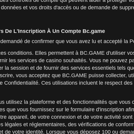
 des contrôles de compte qui peuvent aider à protéger votre
des données et vos droits d'accès ou de demande de suppr
ors De L'Inscription À Un Compte Bc.game
emandé de confirmer que vous avez lu et accepté la Poli
es conditions. Elles permettent à BC.GAME d'utiliser vos 
urnir les services de casino souhaités. Vous ne pouvez p
er la session et de fournir des services essentiels tels qu
scrire, vous acceptez que BC.GAME puisse collecter, util
 Confidentialité. Ces utilisations incluent le respect des 
utilisez la plateforme et des fonctionnalités que vous c
 que vous fournissez sur le formulaire d'inscription afin 
tre appareil, de votre connexion et de votre activité sont
légales et réglementaires, des vérifications de conformit
e et de votre identité. Lorsque vous déposez 100 ou dema