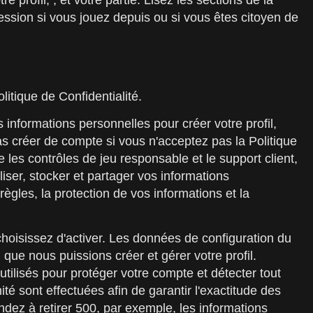
 profil, , et votre partie. Lisez les sections de la
ession si vous jouez depuis ou si vous êtes citoyen de
tique de Confidentialité.
informations personnelles pour créer votre profil,
as créer de compte si vous n'acceptez pas la Politique
e les contrôles de jeu responsable et le support client,
iser, stocker et partager vos informations
règles, la protection de vos informations et la
hoisissez d'activer. Les données de configuration du
que nous puissions créer et gérer votre profil.
 utilisés pour protéger votre compte et détecter tout
é sont effectuées afin de garantir l'exactitude des
ndez à retirer 500, par exemple, les informations