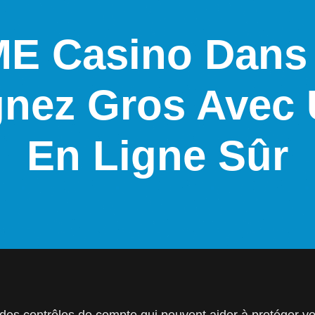
E Casino Dans 
gnez Gros Avec 
En Ligne Sûr