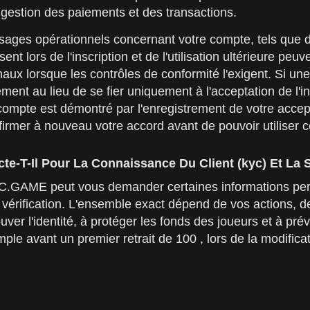
 gestion des paiements et des transactions.
ssages opérationnels concernant votre compte, tels que d
t lors de l'inscription et de l'utilisation ultérieure peuv
signaux lorsque les contrôles de conformité l'exigent. Si 
t au lieu de se fier uniquement à l'acceptation de l'ins
 compte est démontré par l'enregistrement de votre accep
irmer à nouveau votre accord avant de pouvoir utiliser c
te-T-Il Pour La Connaissance Du Client (kyc) Et La
BC.GAME peut vous demander certaines informations perso
de vérification. L'ensemble exact dépend de vos actions,
rouver l'identité, à protéger les fonds des joueurs et à p
le avant un premier retrait de 100 , lors de la modifica