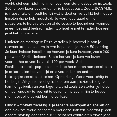
werkt, stel een tijdslimiet in en voer een stortingsbedrag in, zoals
100, of een lager bedrag dat bij je budget past. Zodra BC.GAME
is ingeschakeld, houdt het bij wat je doet en vergelijkt het met de
limieten die je hebt ingesteld. Je wordt gevraagd om te
pauzeren, te heroverwegen of de sessie te beëindigen wanneer
je een bepaald bedrag nadert. Zo hoef je niet te raden hoeveel
je al hebt uitgegeven.
Limieten op stortingen: Deze vertellen je hoeveel je aan je
account kunt toevoegen in een bepaalde tijd, zoals 50 per dag.
Je kunt limieten instellen op hoeveel je kunt inzetten, zoals 200
per week. Verlieslimieten: Beslis hoeveel je kunt verliezen
voordat het te veel is, zoals 100 per week. Stel
Realiteitscontrole-pop-ups in om je te herinneren aan sessies en
je te laten zien hoeveel tijd er is verstreken en andere
belangrijke sessiestatistieken. Opmerking: Wees voorzichtig in
het begin. Als je niet veel geld hebt om aan plezier uit te geven,
kan het gebruik van een lager plafond zoals 25 storten je helpen
om per ongeluk te veel uit te geven en je spel in lijn te houden
met hoeveel je bereid bent te verliezen.
Omdat Activiteitstracering al je recente aankopen en spellen op
één plek zet, werkt het samen met deze limieten. Voordat je een
andere storting doet zoals 100, helpt het controleren ervan je te