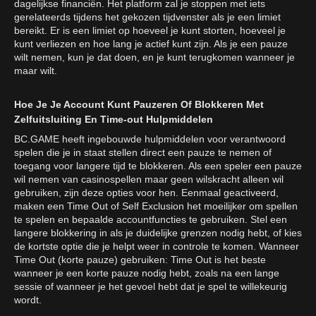
dagelijkse financiën. Het platform zal je stoppen met iets
gerelateerds tijdens het gekozen tijdvenster als je een limiet
bereikt. Er is een limiet op hoeveel je kunt storten, hoeveel je
kunt verliezen en hoe lang je actief kunt zijn. Als je een pauze
wilt nemen, kun je dat doen, en je kunt terugkomen wanneer je
maar wilt.
Hoe Je Je Account Kunt Pauzeren Of Blokkeren Met
Zelfuitsluiting En Time-out Hulpmiddelen
BC.GAME heeft ingebouwde hulpmiddelen voor verantwoord
spelen die je in staat stellen direct een pauze te nemen of
toegang voor langere tijd te blokkeren. Als een speler een pauze
wil nemen van casinospellen maar geen wilskracht alleen wil
gebruiken, zijn deze opties voor hen. Eenmaal geactiveerd,
maken een Time Out of Self Exclusion het moeilijker om spellen
te spelen en bepaalde accountfuncties te gebruiken. Stel een
langere blokkering in als je duidelijke grenzen nodig hebt, of kies
de kortste optie die je helpt weer in controle te komen. Wanneer
Time Out (korte pauze) gebruiken: Time Out is het beste
wanneer je een korte pauze nodig hebt, zoals na een lange
sessie of wanneer je het gevoel hebt dat je spel te willekeurig
wordt.