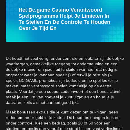
Het Bc.game Casino Verantwoord
Spelprogramma Helpt Je Limieten In
Te Stellen En De Controle Te Houden
Over Je Tijd En
Dit houdt het spel veilig, onder controle en leuk. Er zijn duidelijke
waarborgen, gemakkelijke toegang tot ondersteuning en een
duidelijke manier om jezelf uit te sluiten wanneer dat nodig is,
ongeacht waar je vandaan speelt () of terwijl je reist als ()-
speler. BC.GAME-promoties zijn bedoeld om je spel leuker te
maken, maar verantwoord spelen komt altijd op de eerste
plaats. Voordat je een couponcode invoert of een bonus claimt,
maak je een lijst van hoeveel je kunt uitgeven en houd je je
daaraan, zelfs als het aanbod goed lijkt.
Maak bonussen extra's die je kunt kiezen om te krijgen, geen
reden om meer geld in te zetten. Dit houdt beloningen leuk en
onder controle. Kies een bedrag, zoals 20 of 50 voor een
storting, en beslis dan vooraf of je stopt bij een vast verlieslimiet