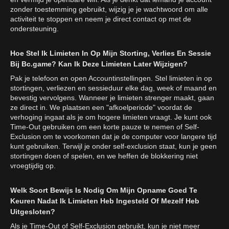
zonder toestemming gebruikt, wijzig je je wachtwoord om alle
activiteit te stoppen en neem je direct contact op met de
ondersteuning.
Hoe Stel Ik Limieten In Op Mijn Storting, Verlies En Sessie
Bij Bc.game? Kan Ik Deze Limieten Later Wijzigen?
Pak je telefoon en open Accountinstellingen. Stel limieten in op
stortingen, verliezen en sessieduur elke dag, week of maand en
bevestig vervolgens. Wanneer je limieten strenger maakt, gaan
ze direct in. We plaatsen een "afkoelperiode" voordat de
verhoging ingaat als je om hogere limieten vraagt. Je kunt ook
Time-Out gebruiken om een korte pauze te nemen of Self-
Exclusion om te voorkomen dat je de computer voor langere tijd
kunt gebruiken. Terwijl je onder self-exclusion staat, kun je geen
stortingen doen of spelen, en we heffen de blokkering niet
vroegtijdig op.
Welk Soort Bewijs Is Nodig Om Mijn Opname Goed Te
Keuren Nadat Ik Limieten Heb Ingesteld Of Mezelf Heb
Uitgesloten?
Als je Time-Out of Self-Exclusion gebruikt, kun je niet meer