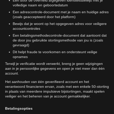
Een door de overheid afgegeven identiteitsbewijs met je
volledige naam en geboortedatum
Een adrescontrole-document met je naam en huidige adres
(zoals geaccepteerd door het platform)
Bewijs dat je woont op het opgegeven adres voor veiligere
accountcontroles
Een betalingsmethodecontrole-document dat aantoont dat
de door jou gebruikte stortingsmethode van jou is (zoals
gevraagd)
Dit helpt fraude te voorkomen en ondersteunt veilige
opnames
Terwijl je verificatie wordt verwerkt, breng je geen wijzigingen
aan in je persoonlijke gegevens en open je niet meer dan één
account.
Het aanhouden van één geverifieerd account en het
verantwoord financieren ervan, zoals met een enkele 50-storting
in plaats van meerdere impulsieve bijstortingen, maakt spelen
veiliger en het beheren van je account gemakkelijker.
Betalingsopties