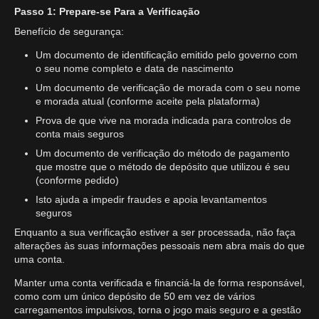
Passo 1: Prepare-se Para a Verificação
Benefício de segurança:
Um documento de identificação emitido pelo governo com
o seu nome completo e data de nascimento
Um documento de verificação de morada com o seu nome
e morada atual (conforme aceite pela plataforma)
Prova de que vive na morada indicada para controlos de
conta mais seguros
Um documento de verificação do método de pagamento
que mostre que o método de depósito que utilizou é seu
(conforme pedido)
Isto ajuda a impedir fraudes e apoia levantamentos
seguros
Enquanto a sua verificação estiver a ser processada, não faça
alterações às suas informações pessoais nem abra mais do que
uma conta.
Manter uma conta verificada e financiá-la de forma responsável,
como com um único depósito de 50 em vez de vários
carregamentos impulsivos, torna o jogo mais seguro e a gestão