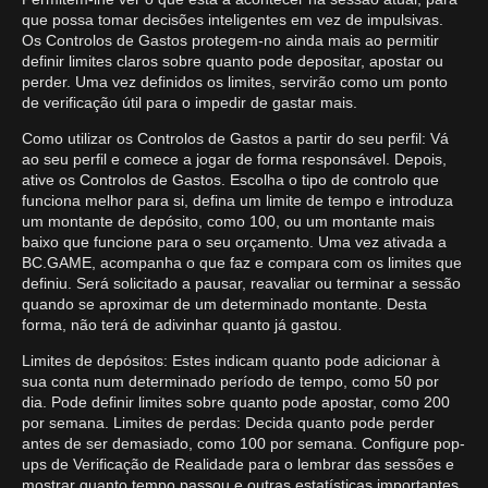
que possa tomar decisões inteligentes em vez de impulsivas.
Os Controlos de Gastos protegem-no ainda mais ao permitir
definir limites claros sobre quanto pode depositar, apostar ou
perder. Uma vez definidos os limites, servirão como um ponto
de verificação útil para o impedir de gastar mais.
Como utilizar os Controlos de Gastos a partir do seu perfil: Vá
ao seu perfil e comece a jogar de forma responsável. Depois,
ative os Controlos de Gastos. Escolha o tipo de controlo que
funciona melhor para si, defina um limite de tempo e introduza
um montante de depósito, como 100, ou um montante mais
baixo que funcione para o seu orçamento. Uma vez ativada a
BC.GAME, acompanha o que faz e compara com os limites que
definiu. Será solicitado a pausar, reavaliar ou terminar a sessão
quando se aproximar de um determinado montante. Desta
forma, não terá de adivinhar quanto já gastou.
Limites de depósitos: Estes indicam quanto pode adicionar à
sua conta num determinado período de tempo, como 50 por
dia. Pode definir limites sobre quanto pode apostar, como 200
por semana. Limites de perdas: Decida quanto pode perder
antes de ser demasiado, como 100 por semana. Configure pop-
ups de Verificação de Realidade para o lembrar das sessões e
mostrar quanto tempo passou e outras estatísticas importantes