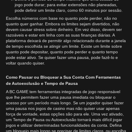
jogo pode durar; para evitar extensões não planeadas,
pode definir um limite claro, como 60 minutos por sessão.
Escolha números com base no quanto pode perder, não no
quanto quer ganhar. Embora os limites sejam divertidos, não
devem causar stress sobre dinheiro. Em vez disso, devem ser
razoáveis e estar em linha com as suas finanças diárias. A
plataforma deixará de permitir algo relacionado durante a janela
de tempo escolhida se atingir um limite. Existe um limite sobre
quanto pode depositar, quanto pode perder e quanto tempo
pode estar ativo. Se quiser fazer uma pausa, pode fazê-lo e
voltar quando quiser.
Como Pausar ou Bloquear a Sua Conta Com Ferramentas
de Autoexclusão e Tempo de Pausa
A BC.GAME tem ferramentas integradas de jogo responsável
que lhe permitem fazer uma pausa imediata ou bloquear o
acesso por um período mais longo. Se um jogador quiser fazer
uma pausa nos jogos de casino mas não quiser usar apenas
força de vontade, estas opções são para ele. Uma vez ativado,
um Tempo de Pausa ou Autoexclusão tornará mais difícil jogar
jogos e utilizar determinadas funcionalidades da conta. Defina
um bloqueio mais longo se precisar de limites claros, ou escolha