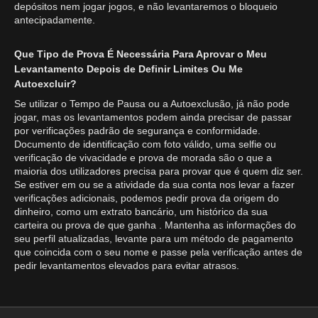
depósitos nem jogar jogos, e não levantaremos o bloqueio
antecipadamente.
Que Tipo de Prova É Necessária Para Aprovar o Meu
Levantamento Depois de Definir Limites Ou Me
Autoexcluir?
Se utilizar o Tempo de Pausa ou a Autoexclusão, já não pode
jogar, mas os levantamentos podem ainda precisar de passar
por verificações padrão de segurança e conformidade.
Documento de identificação com foto válido, uma selfie ou
verificação de vivacidade e prova de morada são o que a
maioria dos utilizadores precisa para provar que é quem diz ser.
Se estiver em ou se a atividade da sua conta nos levar a fazer
verificações adicionais, podemos pedir prova da origem do
dinheiro, como um extrato bancário, um histórico da sua
carteira ou prova de que ganha . Mantenha as informações do
seu perfil atualizadas, levante para um método de pagamento
que coincida com o seu nome e passe pela verificação antes de
pedir levantamentos elevados para evitar atrasos.