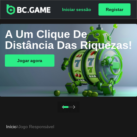
Iniciar sessão
Registar
A Um Clique De
Distância Das Riquezas!
Jogar agora
Início
Jogo Responsável