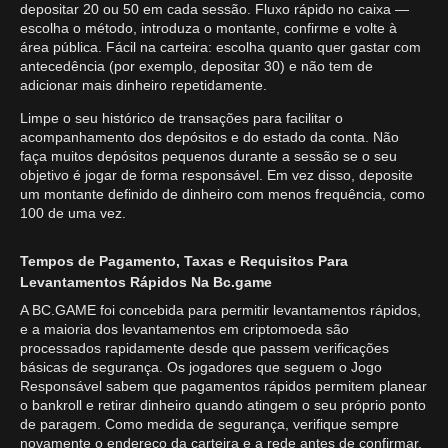
depositar 20 ou 50 em cada sessão. Fluxo rápido no caixa —
escolha o método, introduza o montante, confirme e volte à
área pública. Fácil na carteira: escolha quanto quer gastar com
antecedência (por exemplo, depositar 30) e não tem de
adicionar mais dinheiro repetidamente.
Limpe o seu histórico de transações para facilitar o
acompanhamento dos depósitos e do estado da conta. Não
faça muitos depósitos pequenos durante a sessão se o seu
objetivo é jogar de forma responsável. Em vez disso, deposite
um montante definido de dinheiro com menos frequência, como
100 de uma vez.
Tempos de Pagamento, Taxas e Requisitos Para
Levantamentos Rápidos Na Bc.game
A BC.GAME foi concebida para permitir levantamentos rápidos,
e a maioria dos levantamentos em criptomoeda são
processados rapidamente desde que passem verificações
básicas de segurança. Os jogadores que seguem o Jogo
Responsável sabem que pagamentos rápidos permitem planear
o bankroll e retirar dinheiro quando atingem o seu próprio ponto
de paragem. Como medida de segurança, verifique sempre
novamente o endereço da carteira e a rede antes de confirmar.