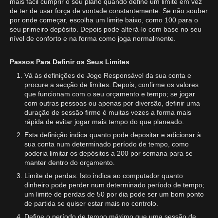
mais fácil cumprir o seu plano quando define um limite em vez
de ter de usar força de vontade constantemente. Se não souber
por onde começar, escolha um limite baixo, como 100 para o
seu primeiro depósito. Depois pode alterá-lo com base no seu
nível de conforto e na forma como joga normalmente.
Passos Para Definir os Seus Limites
Vá às definições de Jogo Responsável da sua conta e
procure a secção de limites. Depois, confirme os valores
que funcionam com o seu orçamento e tempo; se jogar
com outras pessoas ou apenas por diversão, definir uma
duração de sessão firme é muitas vezes a forma mais
rápida de evitar jogar mais tempo do que planeado.
Esta definição indica quanto pode depositar e adicionar à
sua conta num determinado período de tempo, como
poderia limitar os depósitos a 200 por semana para se
manter dentro do orçamento.
Limite de perdas: Isto indica ao computador quanto
dinheiro pode perder num determinado período de tempo;
um limite de perdas de 50 por dia pode ser um bom ponto
de partida se quiser estar mais no controlo.
Define o período de tempo máximo que uma sessão de