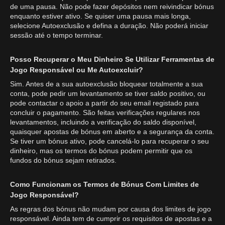
de uma pausa. Não pode fazer depósitos nem reivindicar bónus
enquanto estiver ativo. Se quiser uma pausa mais longa,
selecione Autoexclusão e defina a duração. Não poderá iniciar
sessão até o tempo terminar.
Posso Recuperar o Meu Dinheiro Se Utilizar Ferramentas de
Jogo Responsável ou Me Autoexcluir?
Sim. Antes de a sua autoexclusão bloquear totalmente a sua
conta, pode pedir um levantamento se tiver saldo positivo, ou
pode contactar o apoio a partir do seu email registado para
concluir o pagamento. São feitas verificações regulares nos
levantamentos, incluindo a verificação do saldo disponível,
quaisquer apostas de bónus em aberto e a segurança da conta.
Se tiver um bónus ativo, pode cancelá-lo para recuperar o seu
dinheiro, mas os termos do bónus podem permitir que os
fundos do bónus sejam retirados.
Como Funcionam os Termos de Bónus Com Limites de
Jogo Responsável?
As regras dos bónus não mudam por causa dos limites de jogo
responsável. Ainda tem de cumprir os requisitos de apostas e a