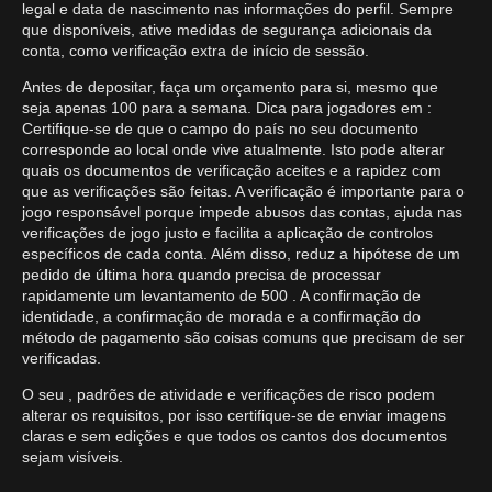
legal e data de nascimento nas informações do perfil. Sempre
que disponíveis, ative medidas de segurança adicionais da
conta, como verificação extra de início de sessão.
Antes de depositar, faça um orçamento para si, mesmo que
seja apenas 100 para a semana. Dica para jogadores em :
Certifique-se de que o campo do país no seu documento
corresponde ao local onde vive atualmente. Isto pode alterar
quais os documentos de verificação aceites e a rapidez com
que as verificações são feitas. A verificação é importante para o
jogo responsável porque impede abusos das contas, ajuda nas
verificações de jogo justo e facilita a aplicação de controlos
específicos de cada conta. Além disso, reduz a hipótese de um
pedido de última hora quando precisa de processar
rapidamente um levantamento de 500 . A confirmação de
identidade, a confirmação de morada e a confirmação do
método de pagamento são coisas comuns que precisam de ser
verificadas.
O seu , padrões de atividade e verificações de risco podem
alterar os requisitos, por isso certifique-se de enviar imagens
claras e sem edições e que todos os cantos dos documentos
sejam visíveis.