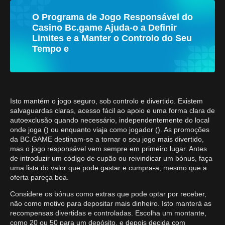
O Programa de Jogo Responsável do
Casino Bc.game Ajuda-o a Definir
Limites e a Manter o Controlo do Seu
Tempo e
Isto mantém o jogo seguro, sob controlo e divertido. Existem
salvaguardas claras, acesso fácil ao apoio e uma forma clara de
autoexclusão quando necessário, independentemente do local
onde joga () ou enquanto viaja como jogador (). As promoções
da BC.GAME destinam-se a tornar o seu jogo mais divertido,
mas o jogo responsável vem sempre em primeiro lugar. Antes
de introduzir um código de cupão ou reivindicar um bónus, faça
uma lista do valor que pode gastar e cumpra-a, mesmo que a
oferta pareça boa.
Considere os bónus como extras que pode optar por receber,
não como motivo para depositar mais dinheiro. Isto manterá as
recompensas divertidas e controladas. Escolha um montante,
como 20 ou 50 para um depósito, e depois decida com