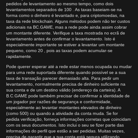
pedidos de levantamento ao mesmo tempo, como dois
levantamentos separados de 100 . As taxas baseiam-se na
forma como o dinheiro é levantado e, para criptomoedas, na
taxa da rede blockchain. Alguns métodos podem não ter custos
adicionais na BC.GAME, mas a rede pode ainda assim cobrar
um montante diferente. Verifique a taxa mostrada no ecrã de
levantamento antes de confirmar o levantamento. Isto é
especialmente importante se estiver a levantar um montante
pequeno, como 20 , pois as taxas podem acumular-se
rapidamente.
Pode querer esperar até a rede estar menos ocupada ou mudar
para uma rede suportada diferente quando possível se a sua
taxa de transação parecer demasiado alta. Para pedir um
levantamento, normalmente precisa de dinheiro suficiente na
sua conta e de um destino válido (endereço da carteira). A
B.C.GAME pode também precisar de confirmar a identidade de
um jogador por razões de segurança e conformidade,
especialmente ao levantar montantes elevados de dinheiro
(como 500) ou quando a atividade da conta muda. Se for
pedida verificação, forneça informações corretas que coincidam
com os seus documentos. Isto inclui o seu se fizer parte das
informações do perfil que estão a ser pedidas. Muitas vezes,
precisa de garantir que a sua conta está segura utilizando