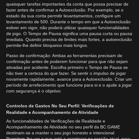
quaisquer tarefas importantes da conta que possa precisar de
fazer antes de confirmar a Autoexclusão. Por exemplo, se o
estado da sua conta permitir levantamentos, configure um
levantamento de 500. Durante o tempo em que a Autoexclusão
estiver em vigor, não poderá utilizar quaisquer funcionalidades
de jogo. O Tempo de Pausa significa uma pausa curta ou pausa
imediata. Quando precisa de limites mais fortes, a autoexclusão
permite-lhe definir bloqueios mais longos.
Passo de confirmação: Ambas as ferramentas precisam de
confirmação antes de poderem funcionar para que não sejam
ativadas por acidente. Escolha primeiro o Tempo de Pausa se
não tiver a certeza do que fazer. Se sentir o impulso de jogar
novamente rapidamente, avance para a Autoexclusão. Criar um
período de arrefecimento que funcione para si e o ajude a jogar
com segurança é o objetivo.
Controlos de Gastos No Seu Perfil: Verificações de
Realidade e Acompanhamento de Atividade
As funcionalidades de Verificações de Realidade e
Acompanhamento de Atividade no seu perfil da BC.GAME
destinam-se a manter o seu jogo honesto e intencional.
Permitem-lhe ver o que está a acontecer na sessão atual, para