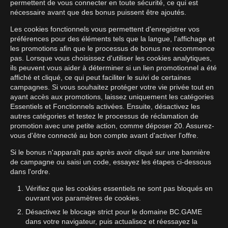
permettent de vous connecter en toute sécurité, ce qui est
nécessaire avant que des bonus puissent être ajoutés.
Les cookies fonctionnels vous permettent d'enregistrer vos
préférences pour des éléments tels que la langue, l'affichage et
les promotions afin que le processus de bonus ne recommence
pas. Lorsque vous choisissez d'utiliser les cookies analytiques,
ils peuvent vous aider à déterminer si un lien promotionnel a été
affiché et cliqué, ce qui peut faciliter le suivi de certaines
campagnes. Si vous souhaitez protéger votre vie privée tout en
ayant accès aux promotions, laissez uniquement les catégories
Essentiels et Fonctionnels activées. Ensuite, désactivez les
autres catégories et testez le processus de réclamation de
promotion avec une petite action, comme déposer 20. Assurez-
vous d'être connecté au bon compte avant d'activer l'offre.
Si le bonus n'apparaît pas après avoir cliqué sur une bannière
de campagne ou saisi un code, essayez les étapes ci-dessous
dans l'ordre.
Vérifiez que les cookies essentiels ne sont pas bloqués en
ouvrant vos paramètres de cookies.
Désactivez le blocage strict pour le domaine BC.GAME
dans votre navigateur, puis actualisez et réessayez la