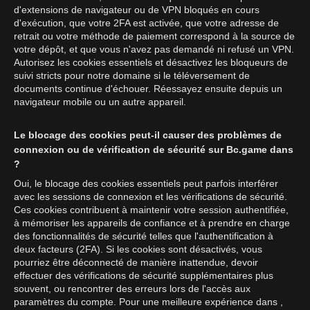
d'extensions de navigateur ou de VPN bloqués en cours
d'exécution, que votre 2FA est activée, que votre adresse de
retrait ou votre méthode de paiement correspond à la source de
votre dépôt, et que vous n'avez pas demandé ni refusé un VPN.
Autorisez les cookies essentiels et désactivez les bloqueurs de
suivi stricts pour notre domaine si le téléversement de
documents continue d'échouer. Réessayez ensuite depuis un
navigateur mobile ou un autre appareil.
Le blocage des cookies peut-il causer des problèmes de
connexion ou de vérification de sécurité sur Bc.game dans
?
Oui, le blocage des cookies essentiels peut parfois interférer
avec les sessions de connexion et les vérifications de sécurité.
Ces cookies contribuent à maintenir votre session authentifiée,
à mémoriser les appareils de confiance et à prendre en charge
des fonctionnalités de sécurité telles que l'authentification à
deux facteurs (2FA). Si les cookies sont désactivés, vous
pourriez être déconnecté de manière inattendue, devoir
effectuer des vérifications de sécurité supplémentaires plus
souvent, ou rencontrer des erreurs lors de l'accès aux
paramètres du compte. Pour une meilleure expérience dans ,