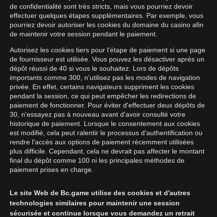
de confidentialité sont très stricts, mais vous pourriez devoir
effectuer quelques étapes supplémentaires. Par exemple, vous
pourriez devoir autoriser les cookies du domaine du casino afin
de maintenir votre session pendant le paiement.
Autorisez les cookies tiers pour l'étape de paiement si une page
de fournisseur est utilisée. Vous pouvez les désactiver après un
dépôt réussi de 40 si vous le souhaitez. Lors de dépôts
importants comme 300, n'utilisez pas les modes de navigation
privée. En effet, certains navigateurs suppriment les cookies
pendant la session, ce qui peut empêcher les redirections de
paiement de fonctionner. Pour éviter d'effectuer deux dépôts de
30, n'essayez pas à nouveau avant d'avoir consulté votre
historique de paiement. Lorsque le consentement aux cookies
est modifié, cela peut ralentir le processus d'authentification ou
rendre l'accès aux options de paiement récemment utilisées
plus difficile. Cependant, cela ne devrait pas affecter le montant
final du dépôt comme 100 ni les principales méthodes de
paiement prises en charge.
Le site Web de Bc.game utilise des cookies et d'autres
technologies similaires pour maintenir une session
sécurisée et continue lorsque vous demandez un retrait