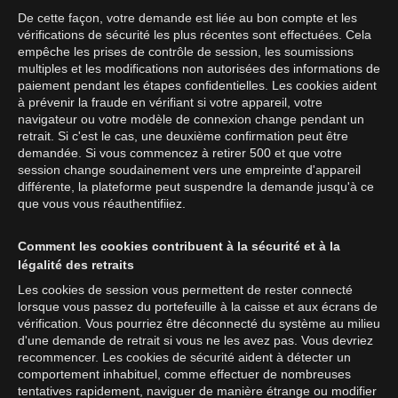
De cette façon, votre demande est liée au bon compte et les
vérifications de sécurité les plus récentes sont effectuées. Cela
empêche les prises de contrôle de session, les soumissions
multiples et les modifications non autorisées des informations de
paiement pendant les étapes confidentielles. Les cookies aident
à prévenir la fraude en vérifiant si votre appareil, votre
navigateur ou votre modèle de connexion change pendant un
retrait. Si c'est le cas, une deuxième confirmation peut être
demandée. Si vous commencez à retirer 500 et que votre
session change soudainement vers une empreinte d'appareil
différente, la plateforme peut suspendre la demande jusqu'à ce
que vous vous réauthentifiiez.
Comment les cookies contribuent à la sécurité et à la
légalité des retraits
Les cookies de session vous permettent de rester connecté
lorsque vous passez du portefeuille à la caisse et aux écrans de
vérification. Vous pourriez être déconnecté du système au milieu
d'une demande de retrait si vous ne les avez pas. Vous devriez
recommencer. Les cookies de sécurité aident à détecter un
comportement inhabituel, comme effectuer de nombreuses
tentatives rapidement, naviguer de manière étrange ou modifier