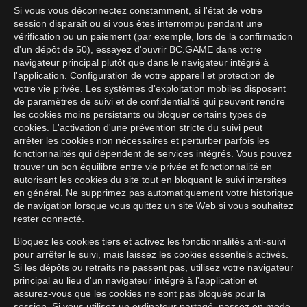
Si vous vous déconnectez constamment, si l'état de votre
session disparaît ou si vous êtes interrompu pendant une
vérification ou un paiement (par exemple, lors de la confirmation
d'un dépôt de 50), essayez d'ouvrir BC.GAME dans votre
navigateur principal plutôt que dans le navigateur intégré à
l'application. Configuration de votre appareil et protection de
votre vie privée. Les systèmes d'exploitation mobiles disposent
de paramètres de suivi et de confidentialité qui peuvent rendre
les cookies moins persistants ou bloquer certains types de
cookies. L'activation d'une prévention stricte du suivi peut
arrêter les cookies non nécessaires et perturber parfois les
fonctionnalités qui dépendent de services intégrés. Vous pouvez
trouver un bon équilibre entre vie privée et fonctionnalité en
autorisant les cookies du site tout en bloquant le suivi intersites
en général. Ne supprimez pas automatiquement votre historique
de navigation lorsque vous quittez un site Web si vous souhaitez
rester connecté.
Bloquez les cookies tiers et activez les fonctionnalités anti-suivi
pour arrêter le suivi, mais laissez les cookies essentiels activés.
Si les dépôts ou retraits ne passent pas, utilisez votre navigateur
principal au lieu d'un navigateur intégré à l'application et
assurez-vous que les cookies ne sont pas bloqués pour la
session. Si vous utilisez un ordinateur partagé, passez en mode