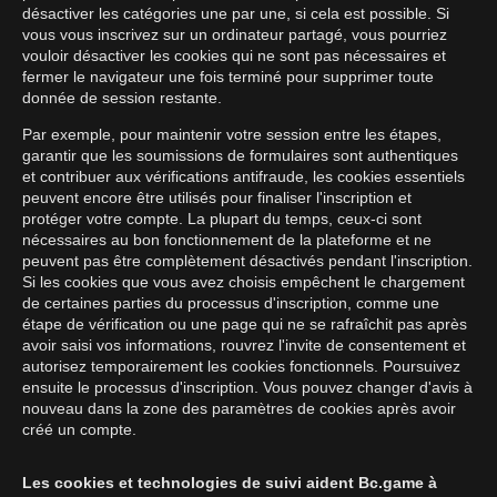
désactiver les catégories une par une, si cela est possible. Si
vous vous inscrivez sur un ordinateur partagé, vous pourriez
vouloir désactiver les cookies qui ne sont pas nécessaires et
fermer le navigateur une fois terminé pour supprimer toute
donnée de session restante.
Par exemple, pour maintenir votre session entre les étapes,
garantir que les soumissions de formulaires sont authentiques
et contribuer aux vérifications antifraude, les cookies essentiels
peuvent encore être utilisés pour finaliser l'inscription et
protéger votre compte. La plupart du temps, ceux-ci sont
nécessaires au bon fonctionnement de la plateforme et ne
peuvent pas être complètement désactivés pendant l'inscription.
Si les cookies que vous avez choisis empêchent le chargement
de certaines parties du processus d'inscription, comme une
étape de vérification ou une page qui ne se rafraîchit pas après
avoir saisi vos informations, rouvrez l'invite de consentement et
autorisez temporairement les cookies fonctionnels. Poursuivez
ensuite le processus d'inscription. Vous pouvez changer d'avis à
nouveau dans la zone des paramètres de cookies après avoir
créé un compte.
Les cookies et technologies de suivi aident Bc.game à