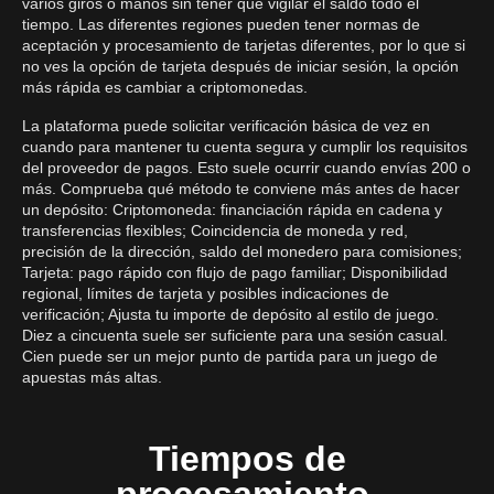
varios giros o manos sin tener que vigilar el saldo todo el
tiempo. Las diferentes regiones pueden tener normas de
aceptación y procesamiento de tarjetas diferentes, por lo que si
no ves la opción de tarjeta después de iniciar sesión, la opción
más rápida es cambiar a criptomonedas.
La plataforma puede solicitar verificación básica de vez en
cuando para mantener tu cuenta segura y cumplir los requisitos
del proveedor de pagos. Esto suele ocurrir cuando envías 200 o
más. Comprueba qué método te conviene más antes de hacer
un depósito: Criptomoneda: financiación rápida en cadena y
transferencias flexibles; Coincidencia de moneda y red,
precisión de la dirección, saldo del monedero para comisiones;
Tarjeta: pago rápido con flujo de pago familiar; Disponibilidad
regional, límites de tarjeta y posibles indicaciones de
verificación; Ajusta tu importe de depósito al estilo de juego.
Diez a cincuenta suele ser suficiente para una sesión casual.
Cien puede ser un mejor punto de partida para un juego de
apuestas más altas.
Tiempos de
procesamiento,