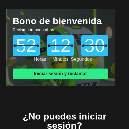
Bono de bienvenida
Reclama tu bono ahora
52
12
28
Horas
Minutos
Segundos
Iniciar sesión y reclamar
¿No puedes iniciar
sesión?