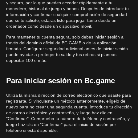
y seguro, por lo que puedes acceder rápidamente a tu
monedero, historial de juego y bonos. Después de introducir tu
información y confirmar cualquier comprobación de seguridad
que se te solicite, estarás listo para jugar tanto desde un
ordenador como desde un dispositivo móvil.
Para mantener tu cuenta segura, solo debes iniciar sesión a
través del dominio oficial de BC.GAME o de la aplicación
firmada. Configurar seguridad adicional antes de iniciar sesión
puede ayudar a proteger tu saldo y tus retiros si planeas
depositar 100 o más.
Para iniciar sesión en Bc.game
Utiliza la misma dirección de correo electrónico que usaste para
registrarte. Si vinculaste un método anteriormente, elígelo de
nuevo para no crear una segunda cuenta. Introduce tu dirección
de correo electrónico y contraseña, y luego haz clic en
"Confirmar". Comprueba tu número de teléfono y contraseña, y
luego haz clic en "Confirmar" para el inicio de sesión por
teléfono si está disponible.