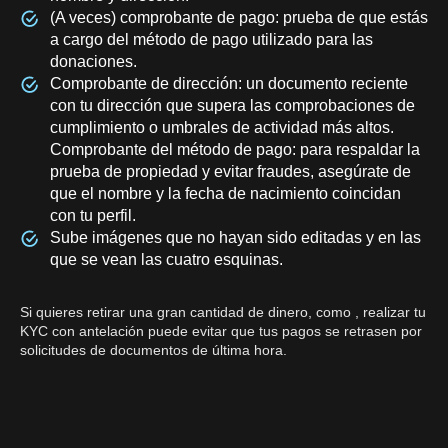
(A veces) comprobante de pago: prueba de que estás
a cargo del método de pago utilizado para las
donaciones.
Comprobante de dirección: un documento reciente
con tu dirección que supera las comprobaciones de
cumplimiento o umbrales de actividad más altos.
Comprobante del método de pago: para respaldar la
prueba de propiedad y evitar fraudes, asegúrate de
que el nombre y la fecha de nacimiento coincidan
con tu perfil.
Sube imágenes que no hayan sido editadas y en las
que se vean las cuatro esquinas.
Si quieres retirar una gran cantidad de dinero, como , realizar tu
KYC con antelación puede evitar que tus pagos se retrasen por
solicitudes de documentos de última hora.