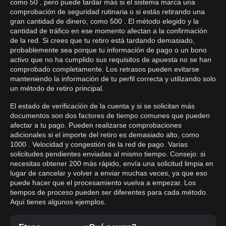
como 50 , pero puede tardar más si el sistema marca una
comprobación de seguridad rutinaria o si estás retirando una
gran cantidad de dinero, como 500 . El método elegido y la
cantidad de tráfico en ese momento afectan a la confirmación
de la red. Si crees que tu retiro está tardando demasiado,
probablemente sea porque tu información de pago o un bono
activo que no ha cumplido sus requisitos de apuesta no se han
comprobado completamente. Los retrasos pueden evitarse
manteniendo la información de tu perfil correcta y utilizando solo
un método de retiro principal.
El estado de verificación de la cuenta y si se solicitan más
documentos son dos factores de tiempo comunes que pueden
afectar a tu pago. Pueden realizarse comprobaciones
adicionales si el importe del retiro es demasiado alto, como
1000 . Velocidad y congestión de la red de pago. Varias
solicitudes pendientes enviadas al mismo tiempo. Consejo: si
necesitas obtener 200 más rápido, envía una solicitud limpia en
lugar de cancelar y volver a enviar muchas veces, ya que eso
puede hacer que el procesamiento vuelva a empezar. Los
tiempos de proceso pueden ser diferentes para cada método.
Aquí tienes algunos ejemplos.