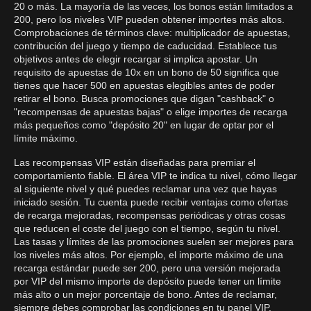
20 o más. La mayoría de las veces, los bonos están limitados a
200, pero los niveles VIP pueden obtener importes más altos.
Comprobaciones de términos clave: multiplicador de apuestas,
contribución del juego y tiempo de caducidad. Establece tus
objetivos antes de elegir recargar si implica apostar. Un
requisito de apuestas de 10x en un bono de 50 significa que
tienes que hacer 500 en apuestas elegibles antes de poder
retirar el bono. Busca promociones que digan "cashback" o
"recompensas de apuestas bajas" o elige importes de recarga
más pequeños como "depósito 20" en lugar de optar por el
límite máximo.
Las recompensas VIP están diseñadas para premiar el
comportamiento fiable. El área VIP te indica tu nivel, cómo llegar
al siguiente nivel y qué puedes reclamar una vez que hayas
iniciado sesión. Tu cuenta puede recibir ventajas como ofertas
de recarga mejoradas, recompensas periódicas y otras cosas
que reducen el coste del juego con el tiempo, según tu nivel.
Las tasas y límites de las promociones suelen ser mejores para
los niveles más altos. Por ejemplo, el importe máximo de una
recarga estándar puede ser 200, pero una versión mejorada
por VIP del mismo importe de depósito puede tener un límite
más alto o un mejor porcentaje de bono. Antes de reclamar,
siempre debes comprobar las condiciones en tu panel VIP.