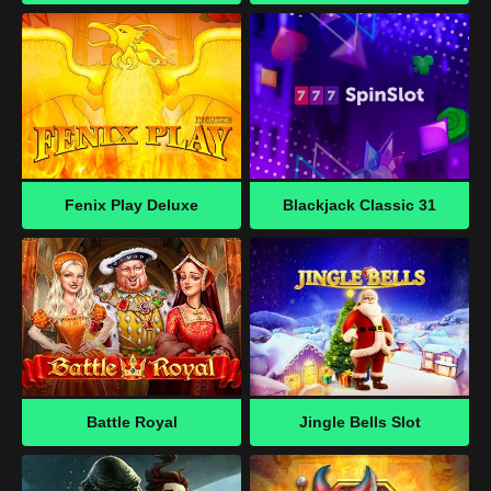
Límites en los pagos y comprobaciones
Fenix Play Deluxe
Blackjack Classic 31
Battle Royal
Jingle Bells Slot