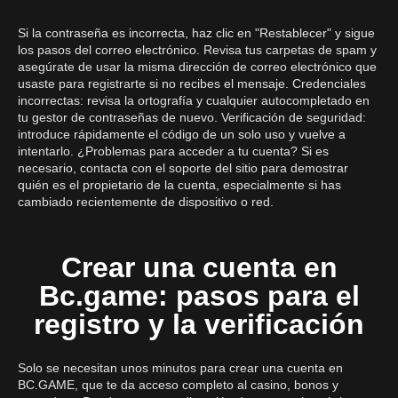
Si la contraseña es incorrecta, haz clic en "Restablecer" y sigue
los pasos del correo electrónico. Revisa tus carpetas de spam y
asegúrate de usar la misma dirección de correo electrónico que
usaste para registrarte si no recibes el mensaje. Credenciales
incorrectas: revisa la ortografía y cualquier autocompletado en
tu gestor de contraseñas de nuevo. Verificación de seguridad:
introduce rápidamente el código de un solo uso y vuelve a
intentarlo. ¿Problemas para acceder a tu cuenta? Si es
necesario, contacta con el soporte del sitio para demostrar
quién es el propietario de la cuenta, especialmente si has
cambiado recientemente de dispositivo o red.
Crear una cuenta en
Bc.game: pasos para el
registro y la verificación
Solo se necesitan unos minutos para crear una cuenta en
BC.GAME, que te da acceso completo al casino, bonos y